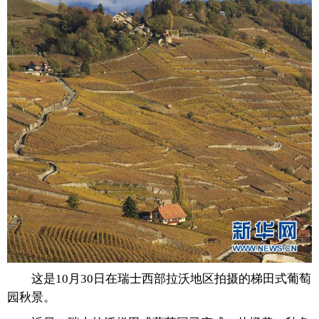
富媒体
摄影
新华广播
新华电视中文
新华电视英文
返回PC
这是10月30日在瑞士西部拉沃地区拍摄的梯田式葡萄
园秋景。