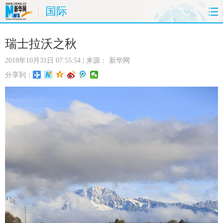
国际
首页
时政
国际
财经
瑞士拉沃之秋
2018年10月31日 07:55:54
| 来源：
新华网
娱乐
体育
人事
教育
分享到：
时尚
思客
地方
法治
港澳
台湾
华人
汽车
科技
能源
房产
公司
图片
视频
彩票
食品
旅游
健康
信息化
数据
金融
公益
军事
无人机