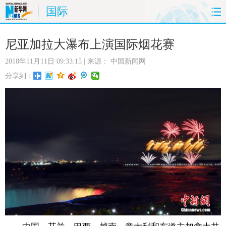
国际
首页
时政
国际
财经
尼亚加拉大瀑布上演国际烟花赛
2018年11月11日 09:33:15
| 来源：
中国新闻网
娱乐
体育
人事
教育
分享到：
时尚
思客
地方
法治
港澳
台湾
华人
汽车
科技
能源
房产
公司
图片
视频
彩票
食品
旅游
健康
信息化
数据
金融
公益
军事
无人机