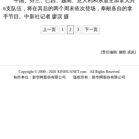
中国、芬兰、巴西、越南、意大利和东道主加拿大共
6支队伍，将在其后的两个周末依次登场，奉献各自的拿
富媒体
摄影
新华广播
手节目。中新社记者 廖溟 摄
新华电视中文
新华电视英文
返回PC
上一页
1
2
3
下一页
[责任编辑: 施歌 成岚]
Copyright © 2000 - 2026 XINHUANET.com All Rights Reserved.
制作单位：新华网股份有限公司 版权所有：新华网股份有限公司