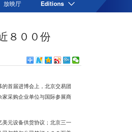
放映厅
Editions
English
Español
近８００份
Français
Русский
عربى
日本語
한국어
Deutsch
Português
的首届进博会上，北京交易团
Монгол
余家采购企业单位与国际参展商
美元设备供货协议；北京三一