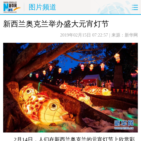
图片频道
新西兰奥克兰举办盛大元宵灯节
首页
时政
国际
财经
2019年02月15日 07:22:57
| 来源：新华网
娱乐
体育
人事
教育
时尚
思客
地方
法治
港澳
台湾
华人
汽车
科技
能源
房产
公司
图片
视频
彩票
食品
旅游
健康
信息化
数据
金融
公益
军事
无人机
2月14日，人们在新西兰奥克兰的元宵灯节上欣赏彩