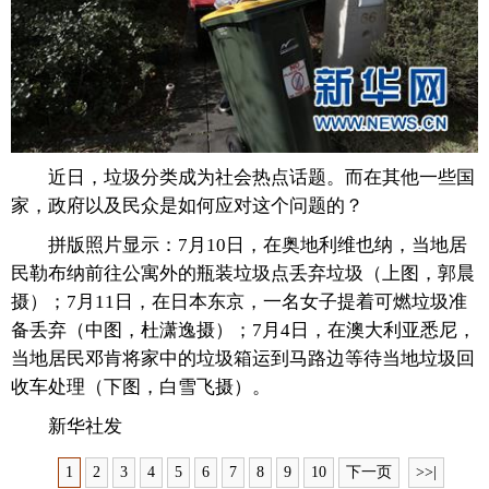
近日，垃圾分类成为社会热点话题。而在其他一些国
家，政府以及民众是如何应对这个问题的？
拼版照片显示：7月10日，在奥地利维也纳，当地居
民勒布纳前往公寓外的瓶装垃圾点丢弃垃圾（上图，郭晨
摄）；7月11日，在日本东京，一名女子提着可燃垃圾准
备丢弃（中图，杜潇逸摄）；7月4日，在澳大利亚悉尼，
当地居民邓肯将家中的垃圾箱运到马路边等待当地垃圾回
收车处理（下图，白雪飞摄）。
新华社发
1
2
3
4
5
6
7
8
9
10
下一页
>>|