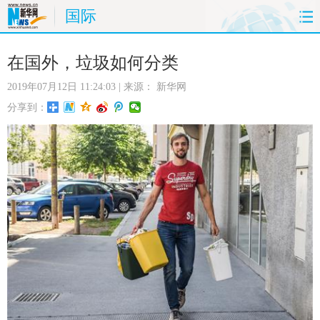
国际
首页
时政
国际
财经
在国外，垃圾如何分类
2019年07月12日 11:24:03
| 来源：
新华网
娱乐
体育
人事
教育
分享到：
时尚
思客
地方
法治
港澳
台湾
华人
汽车
科技
能源
房产
公司
图片
视频
彩票
食品
旅游
健康
信息化
数据
金融
公益
军事
无人机