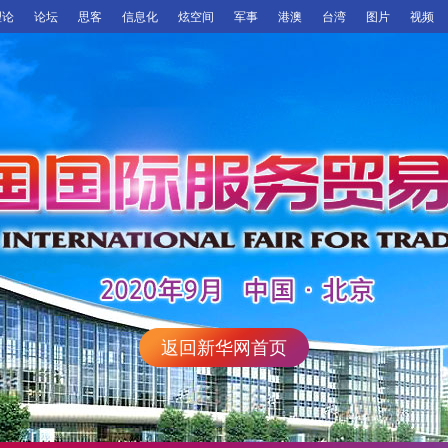
理论
论坛
思客
信息化
炫空间
军事
港澳
台湾
图片
视频
返回新华网首页