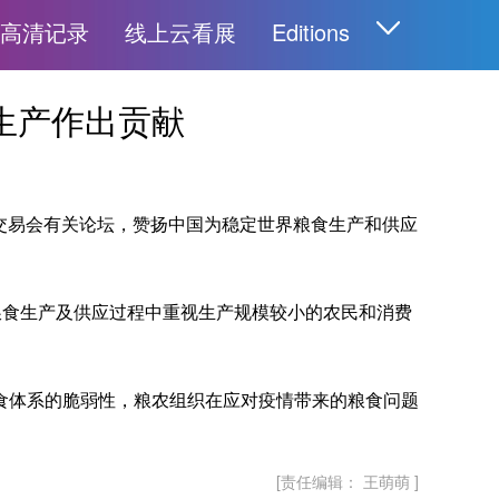
高清记录
线上云看展
Editions
English
生产作出贡献
Español
Français
Русский
عربى
交易会有关论坛，赞扬中国为稳定世界粮食生产和供应
日本語
한국어
Deutsch
食生产及供应过程中重视生产规模较小的农民和消费
Português
体系的脆弱性，粮农组织在应对疫情带来的粮食问题
[责任编辑： 王萌萌 ]