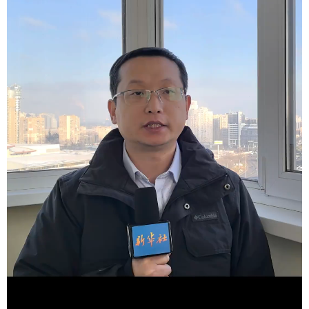
学术中国
乡村振兴
银龄
溯源中国
城市
旅游
能源
会展
彩票
娱乐
时尚
悦读
公益
一带一路
亚太网
上市公司
文化产业
地方频道
北京
天津
河北
山西
辽宁
吉林
上海
江苏
浙江
安徽
福建
江西