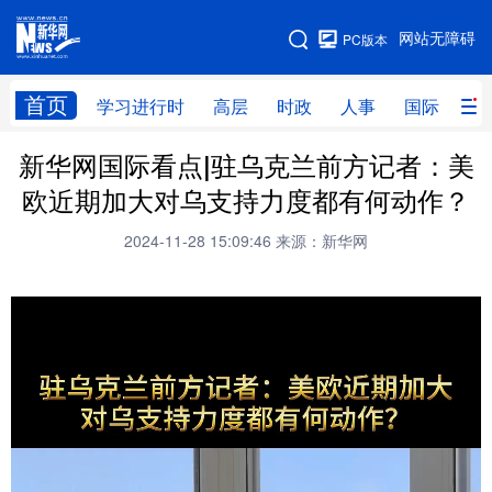
手机版
网站无障碍
PC版本
网站地图
首页
学习进行时
高层
时政
人事
国际
财
新华网国际看点|驻乌克兰前方记者：美
学习进行时
高层
时政
人事
欧近期加大对乌支持力度都有何动作？
国际
财经
网评
港澳
2024-11-28 15:09:46
来源：新华网
台湾
思客智库
全球连线
教育
科技
科创
量子
体育
文化
书画
健康
军事
访谈
视频
图片
政务
法律
中央文件
金融
汽车
食品
人居
信息化
数字经济