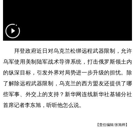
山东
河南
湖北
湖南
广东
广西
海南
重庆
四川
贵州
云南
西藏
陕西
甘肃
青海
宁夏
拜登政府近日对乌克兰松绑远程武器限制，允许
新疆
内蒙古
黑龙江
乌军使用美制陆军战术导弹系统，打击俄罗斯领土内
的纵深目标，引发外界对局势进一步升级的担忧。除
多语种频道
了解除远程武器限制，乌克兰的西方盟友还提供了哪
English
Español
Français
عربى
些军事、外交上的支持？新华网连线新华社基辅分社
Русский язык
日本語
한국어
首席记者李东旭，听听他怎么说。
Deutsch
Português
【责任编辑:张旭烨】