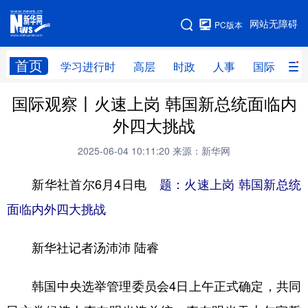
手机版
网站无障碍
PC版本
网站地图
首页
学习进行时
高层
时政
人事
国际
财
国际观察丨火速上岗 韩国新总统面临内
学习进行时
高层
时政
人事
外四大挑战
国际
财经
网评
港澳
2025-06-04 10:11:20
来源：新华网
台湾
思客智库
全球连线
教育
新华社首尔6月4日电
题：火速上岗 韩国新总统
科技
科创
量子
体育
面临内外四大挑战
文化
书画
健康
军事
新华社记者汤沛沛 陆睿
访谈
视频
图片
政务
法律
中央文件
金融
汽车
韩国中央选举管理委员会4日上午正式确定，共同
食品
人居
信息化
数字经济