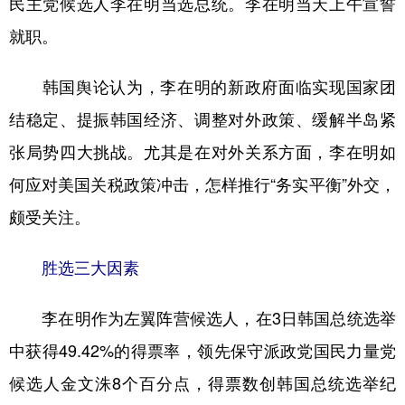
民主党候选人李在明当选总统。李在明当天上午宣誓
就职。
学术中国
乡村振兴
银龄
溯源中国
城市
旅游
能源
会展
韩国舆论认为，李在明的新政府面临实现国家团
彩票
娱乐
时尚
悦读
结稳定、提振韩国经济、调整对外政策、缓解半岛紧
公益
一带一路
亚太网
上市公司
张局势四大挑战。尤其是在对外关系方面，李在明如
何应对美国关税政策冲击，怎样推行“务实平衡”外交，
文化产业
颇受关注。
地方频道
胜选三大因素
北京
天津
河北
山西
李在明作为左翼阵营候选人，在3日韩国总统选举
辽宁
吉林
上海
江苏
中获得49.42%的得票率，领先保守派政党国民力量党
浙江
安徽
福建
江西
候选人金文洙8个百分点，得票数创韩国总统选举纪