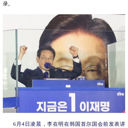
山东
河南
湖北
湖南
录。
广东
广西
海南
重庆
四川
贵州
云南
西藏
陕西
甘肃
青海
宁夏
新疆
内蒙古
黑龙江
多语种频道
English
Español
Français
عربى
Русский язык
日本語
한국어
Deutsch
Português
6月4日凌晨，李在明在韩国首尔国会前发表讲