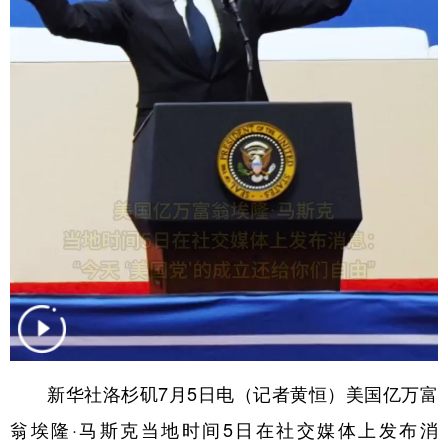
学术中国
乡村振兴
银龄
溯源中国
城市
旅游
能源
会展
彩票
娱乐
时尚
悦读
公益
一带一路
亚太网
上市公司
文化产业
地方频道
北京
天津
河北
山西
辽宁
吉林
上海
江苏
新华社洛杉矶7月5日电（记者黄恒）美国亿万富
浙江
安徽
福建
江西
翁埃隆·马斯克当地时间5日在社交媒体上发布消