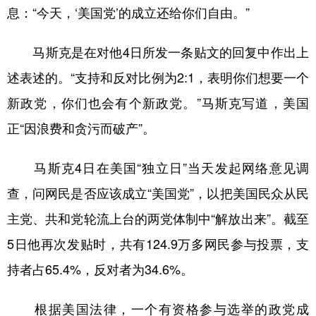
山东
河南
湖北
湖南
息：“今天，‘美国党’的成立还给你们自由。”
广东
广西
海南
重庆
马斯克是在对他4日所发一条贴文的回复中作出上
四川
贵州
云南
西藏
述表述的。“支持和反对比例为2:1，表明你们想要一个
陕西
甘肃
青海
宁夏
新政党，你们也会有个新政党。”马斯克写道，美国
新疆
内蒙古
黑龙江
正“因浪费和贪污而破产”。
马斯克4日在美国“独立日”当天发起网络意见调
多语种频道
查，问网民是否应该成立“美国党”，以把美国民众从民
English
Español
Français
عربى
主党、共和党轮流上台的两党体制中“解放出来”。截至
Русский язык
日本語
한국어
5日他再次发贴时，共有124.9万多网民参与投票，支
Deutsch
Português
持者占65.4%，反对者为34.6%。
根据美国法律，一个有资格参与选举的政党成