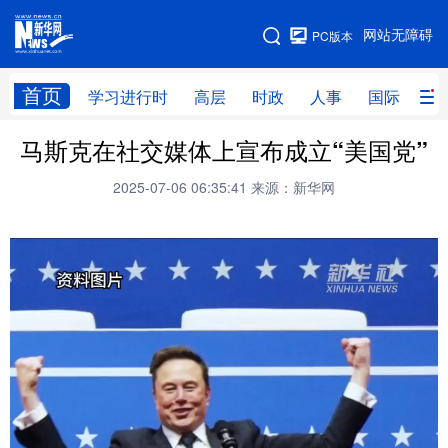
手机版
网站无障碍
PC版本
网站地图
首页
学习进行时
高层
时政
人事
国际
财
马斯克在社交媒体上宣布成立“美国党”
学习进行时
高层
时政
人事
2025-07-06 06:35:41
来源：新华网
国际
财经
网评
港澳
台湾
思客智库
全球连线
教育
科技
科创
量子
体育
文化
书画
健康
军事
访谈
视频
图片
政务
法律
中央文件
金融
汽车
食品
人居
信息化
数字经济