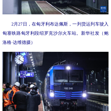
2月27日，在匈牙利布达佩斯，一列货运列车驶入
匈塞铁路匈牙利段绍罗克沙尔火车站。新华社发（鲍
洛格·达维德摄）