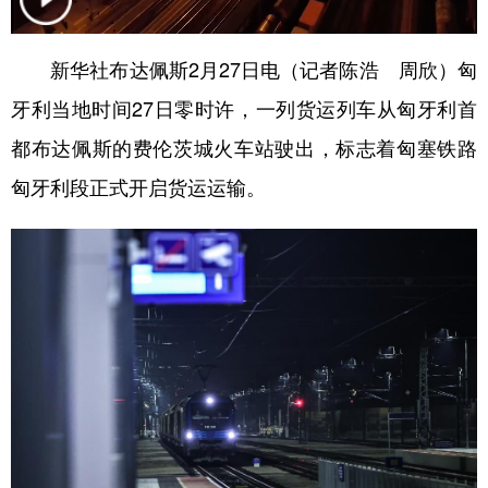
学术中国
乡村振兴
银龄
溯源中国
新华社布达佩斯2月27日电（记者陈浩 周欣）匈
城市
旅游
能源
会展
牙利当地时间27日零时许，一列货运列车从匈牙利首
彩票
娱乐
时尚
悦读
都布达佩斯的费伦茨城火车站驶出，标志着匈塞铁路
公益
一带一路
亚太网
上市公司
匈牙利段正式开启货运运输。
文化产业
地方频道
北京
天津
河北
山西
辽宁
吉林
上海
江苏
浙江
安徽
福建
江西