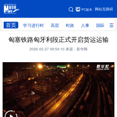
手机版
网站无障碍
PC版本
网站地图
首页
学习进行时
高层
时政
人事
国际
财
匈塞铁路匈牙利段正式开启货运运输
学习进行时
高层
时政
人事
2026-02-27 09:54:10
来源：新华网
国际
财经
网评
港澳
台湾
思客智库
全球连线
教育
科技
科创
量子
体育
文化
书画
健康
军事
访谈
视频
图片
政务
法律
中央文件
金融
汽车
食品
人居
信息化
数字经济