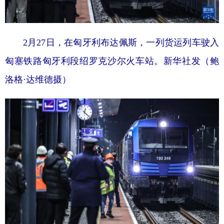
2月27日，在匈牙利布达佩斯，一列货运列车驶入
匈塞铁路匈牙利段绍罗克沙尔火车站。新华社发（鲍
洛格·达维德摄）