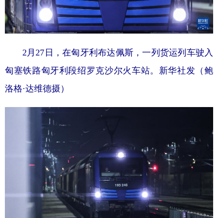
2月27日，在匈牙利布达佩斯，一列货运列车驶入
匈塞铁路匈牙利段绍罗克沙尔火车站。新华社发（鲍
洛格·达维德摄）