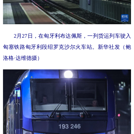
2月27日，在匈牙利布达佩斯，一列货运列车驶入
匈塞铁路匈牙利段绍罗克沙尔火车站。新华社发（鲍
洛格·达维德摄）