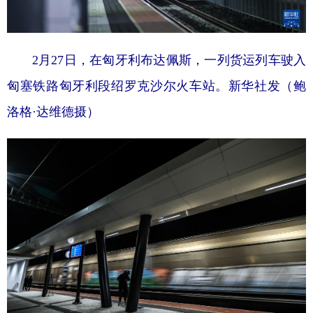
山东
河南
湖北
湖南
广东
广西
海南
重庆
2月27日，在匈牙利布达佩斯，一列货运列车驶入
四川
贵州
云南
西藏
匈塞铁路匈牙利段绍罗克沙尔火车站。新华社发（鲍
陕西
甘肃
青海
宁夏
洛格·达维德摄）
新疆
内蒙古
黑龙江
多语种频道
English
Español
Français
عربى
Русский язык
日本語
한국어
Deutsch
Português