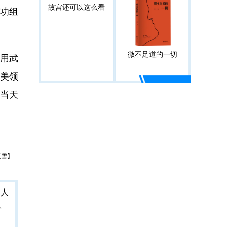
故宫还可以这么看
功组
微不足道的一切
用武
席美领
席当天
王雪】
人