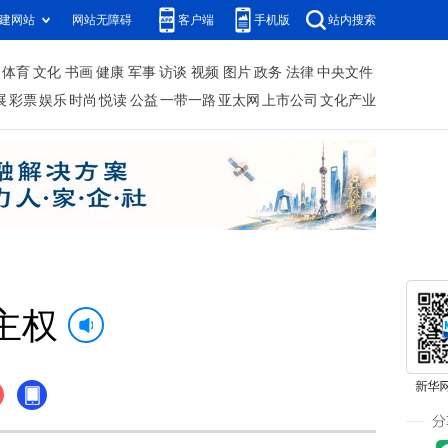
建网站
网站无障碍
客户端
手机版
站内搜索
体育
文化
书画
健康
军事
访谈
视频
图片
政务
法律
中央文件
展
彩票
娱乐
时尚
悦读
公益
一带一路
亚太网
上市公司
文化产业
主权