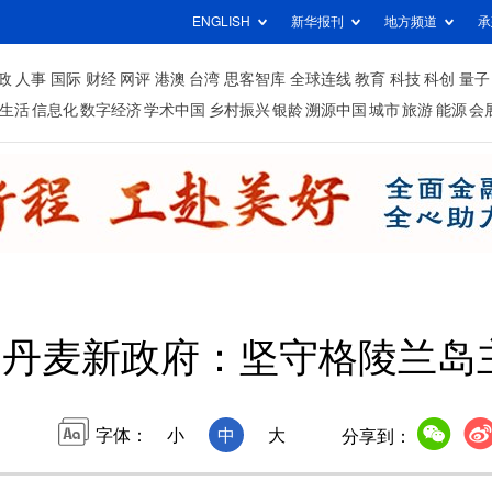
ENGLISH
新华报刊
地方频道
承
政
人事
国际
财经
网评
港澳
台湾
思客智库
全球连线
教育
科技
科创
量子
生活
信息化
数字经济
学术中国
乡村振兴
银龄
溯源中国
城市
旅游
能源
会
丹麦新政府：坚守格陵兰岛
字体：
小
中
大
分享到：