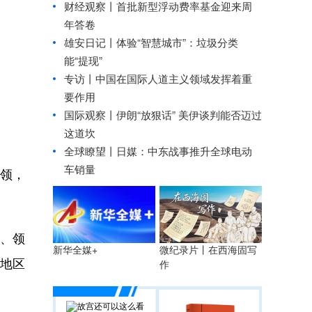
财经观察丨
首批新型浮动费率基金迎来周
年答卷
雄安日记丨体验“智慧城市”：垃圾分类
能“提现”
专访丨中国在国际人道主义领域发挥着重
要作用
国际观察丨
伊朗“放狠话” 美伊谈判能否迈过
这道坎
全球瞭望丨日媒：中东战事推升全球电动
车销量
领，
、领
微纪录片丨在西海固写
新华全媒+
地区
作