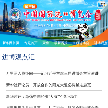
新华网首页
专题首页
聚焦
最新播报
直通进博会
进博观点
进博观点汇
万里写入胸怀间——记习近平主席三届进博会主旨演讲
新华社评论员：开放合作的阳光大道必将越走越宽
新华时评：激荡中国经济“大海”的澎湃动力
与世界携手共进共赢——从广交会、服贸会到进博会看