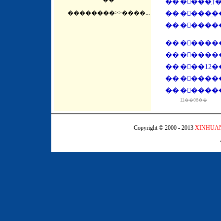
��
��������
>>����...
��
��
��
�����
��
�����
��
���12
��
�����
��
������
11��06��
Copyright © 2000 - 2013
XINHUA