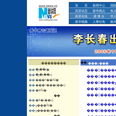
首 页
新闻中心
国
高层动态
新华视点
焦
政府在线
港 澳 台
华
新华视频
人事任免
振
��
��������
���±���
��
�յ��ſ�
��
��
�յ�(��ͼ)
��
�����
��
���ױ��Ǹſ�
��
�����
��
���ױ���(��ͼ)
��
�����
��
�ϷǸſ�
��
����ֱ
��
��
�Ϸ�(��ͼ)
��
�����
��
̹ɣ���Ǹſ�
��
̹ɣ����(��ͼ)
��
��