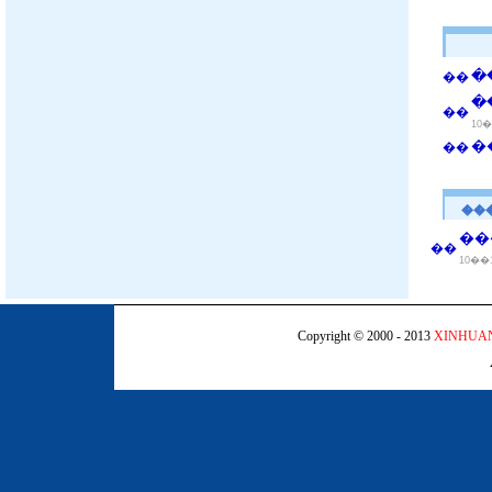
�
��
�
��
10
�
��
��
��
��
10��
Copyright © 2000 - 2013
XINHUA