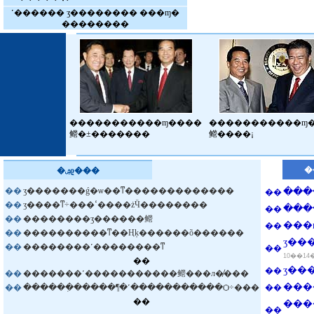
˹������ ӡ�������� ���ɱ�
��������
�����������ɱ����
�����������ɱ
鳤�±�������
鳤����¡
�
�ۺϱ���
��
ӡ�������ǵ�ѡ��ͳ�������������
���
��
��
ӡ����ͳ÷���ߵ����żӴ��������
���
��
��
��������ӡ������鳤
���
��
��
����������ͳ��Ңķ������õ������
ӡ��
��
��������˹��������ͳ
��
10��14
��
��
��
�������˹�����������鳤���л�̸���
���
��
������ִ�����¶�˹�����������Ѻ÷���
��
��
���
��