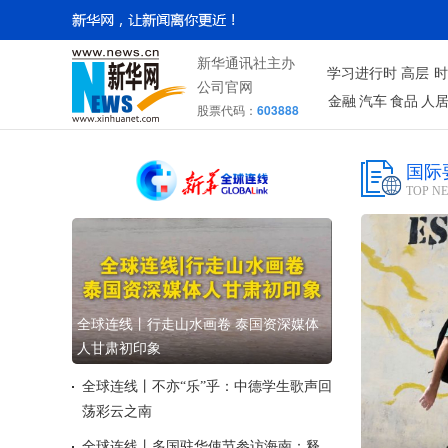
新华通讯社主办
学习进行时
高层
时
公司官网
金融
汽车
食品
人
股票代码：
603888
国际
TOP N
全球连线丨行走山水画卷 泰国资深媒体
人甘肃初印象
全球连线丨不亦“乐”乎：中德学生歌声回
荡彩云之南
全球连线丨多国驻华使节参访海南：释