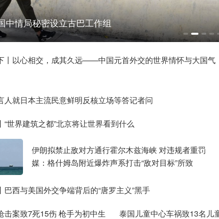
国中情局秘密设立古巴工作组
下丨以心相交，成其久远——中国元首外交的世界情怀与大国气
言人就日本主流民意鲜明反核立场等答记者问
丨“世界建筑之都”北京将让世界看到什么
伊朗拟禁止敌对方通行霍尔木兹海峡 对违规者重罚
媒：格什姆岛附近爆炸声系打击“敌对目标”所致
丨巴西与美国外交争端背后的“唐罗主义”黑手
枪击案致7死15伤 枪手为初中生
泰国儿童中心车祸致13名儿