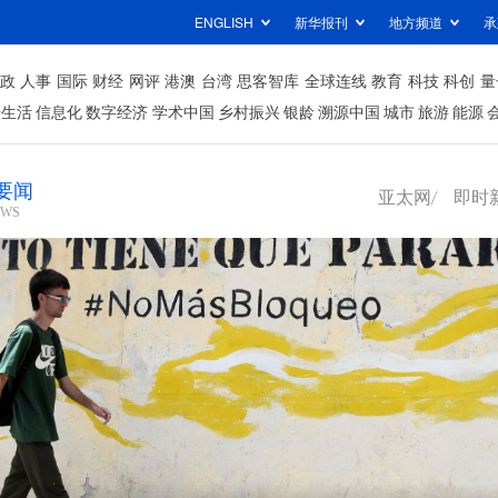
ENGLISH
新华报刊
地方频道
承
政
人事
国际
财经
网评
港澳
台湾
思客智库
全球连线
教育
科技
科创
量
居生活
信息化
数字经济
学术中国
乡村振兴
银龄
溯源中国
城市
旅游
能源
要闻
亚太网
即时
EWS