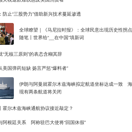
：防止“三股势力”借助新兴技术蔓延渗透
全球瞭望｜《马尼拉时报》：全球民意出现历史性拐
随笔丨世界给“__在中国”填新词
就“无核三原则”的表态含糊其辞
认美国弹药短缺 扬言严惩“爆料者”
伊朗与阿曼就霍尔木兹海峡拟定航道坐标达成一致
海
现有两条航道将关闭
丨霍尔木兹海峡通航协议接近敲定？
与阿根廷关系 阿称驻巴大使将“回国休假”