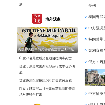
受伤
满
泰国春武
海外观点
中方强调
特朗普承
美媒称美国中情局秘密设立古巴工作组
智利宣布
印度22名儿童感染金迪普拉病毒死亡
俄方：若
英媒：深度求索新模型运行成本优势明
显
英媒说亲以游说组织引起美选民反感
以媒：以高层从社交媒体获悉特朗普取
中方坚决
消对伊联合打击
综述丨巨