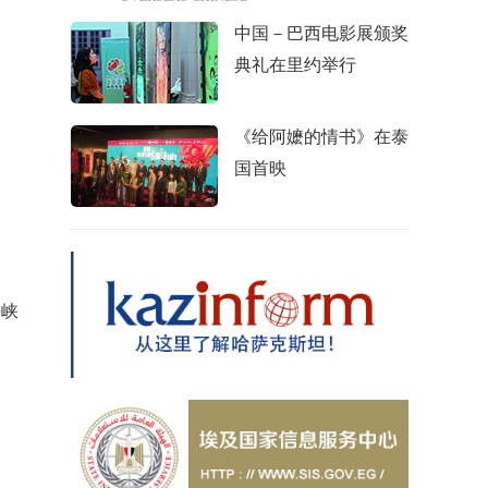
中国－巴西电影展颁奖
典礼在里约举行
点
《给阿嬷的情书》在泰
国首映
峡