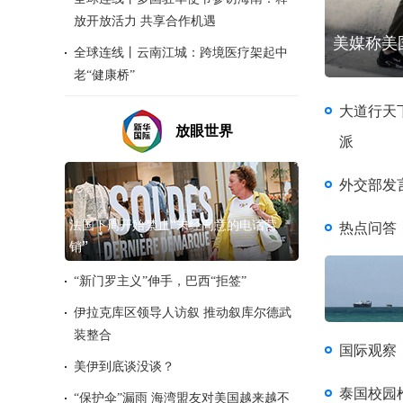
放开放活力 共享合作机遇
起抗议声：勿忘历史 拒绝拥核
美媒称美
全球连线丨云南江城：跨境医疗架起中
老“健康桥”
大道行天
放眼世界
派
外交部发
法国下周开始禁止“未经同意的电话营
热点问答
销”
“新门罗主义”伸手，巴西“拒签”
伊拉克库区领导人访叙 推动叙库尔德武
装整合
国际观察
美伊到底谈没谈？
泰国校园
“保护伞”漏雨 海湾盟友对美国越来越不