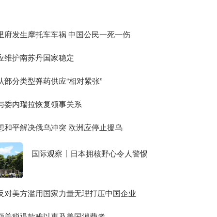
里府发生摩托车车祸 中国公民一死一伤
应维护南苏丹国家稳定
认部分类型弹药供应“相对紧张”
与委内瑞拉恢复领事关系
想和平解决俄乌冲突 欧洲应停止援乌
国际观察丨日本拥核野心令人警惕
反对美方滥用国家力量无理打压中国企业
额关税退款难以惠及美国消费者