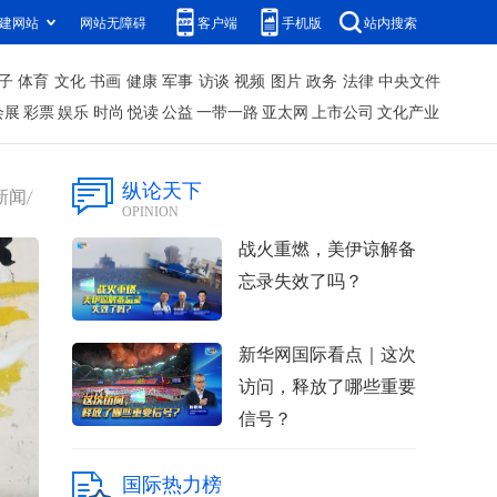
建网站
网站无障碍
客户端
手机版
站内搜索
子
体育
文化
书画
健康
军事
访谈
视频
图片
政务
法律
中央文件
会展
彩票
娱乐
时尚
悦读
公益
一带一路
亚太网
上市公司
文化产业
纵论天下
新闻
OPINION
战火重燃，美伊谅解备
忘录失效了吗？
新华网国际看点｜这次
访问，释放了哪些重要
信号？
国际热力榜