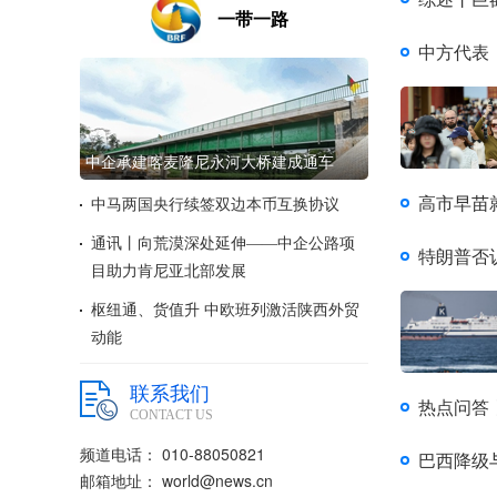
一带一路
中方代表
中企承建喀麦隆尼永河大桥建成通车
高市早苗
中马两国央行续签双边本币互换协议
通讯丨向荒漠深处延伸——中企公路项
特朗普否
目助力肯尼亚北部发展
枢纽通、货值升 中欧班列激活陕西外贸
动能
联系我们
热点问答
CONTACT US
频道电话： 010-88050821
巴西降级
邮箱地址： world@news.cn