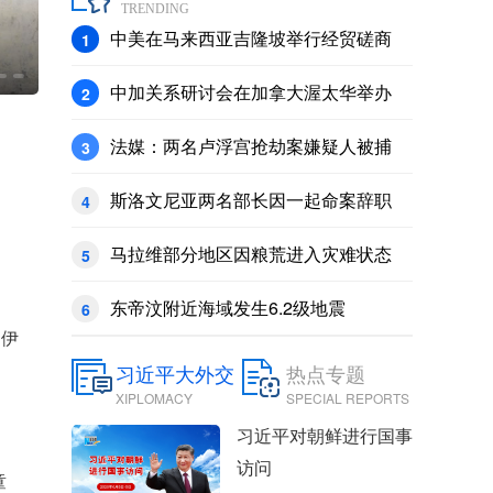
TRENDING
中美在马来西亚吉隆坡举行经贸磋商
1
载货大减、运价暴涨 莱茵河旱情冲击德国工业
中加关系研讨会在加拿大渥太华举办
2
法媒：两名卢浮宫抢劫案嫌疑人被捕
3
斯洛文尼亚两名部长因一起命案辞职
4
马拉维部分地区因粮荒进入灾难状态
5
东帝汶附近海域发生6.2级地震
6
伊
习近平大外交
热点专题
XIPLOMACY
SPECIAL REPORTS
习近平对朝鲜进行国事
访问
童