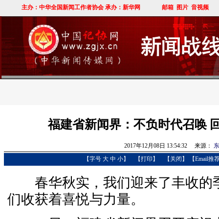
福建省新闻界：不负时代召唤 
2017年12月08日 13:54:32 来源：
东
【字号
大
中
小
】
【
打印
】
【
关闭
】
【Email推
春华秋实，我们迎来了丰收的季
们收获着喜悦与力量。