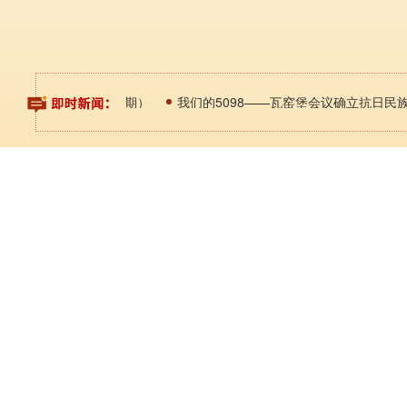
《唤名中华》
英雄观
未远去的每一天（第14期）
我们的5098——瓦窑堡会议确立抗日民族