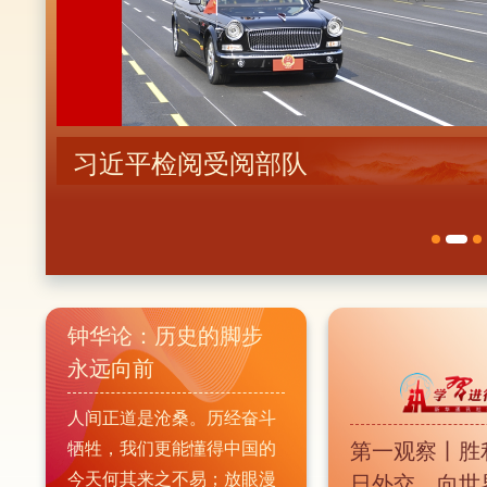
战
习近平检阅受阅部队
钟华论：历史的脚步
永远向前
人间正道是沧桑。历经奋斗
第一观察丨胜
牺牲，我们更能懂得中国的
今天何其来之不易；放眼漫
日外交，向世