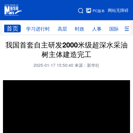
手机版
网站无障碍
PC版本
网站地图
首页
学习进行时
高层
时政
人事
国际
财
我国首套自主研发2000米级超深水采油
学习进行时
高层
时政
人事
树主体建造完工
国际
财经
网评
港澳
2025-01-17 15:50:40
来源：新华社
台湾
思客智库
全球连线
教育
科技
科创
量子
体育
文化
书画
健康
军事
访谈
视频
图片
政务
法律
中央文件
金融
汽车
食品
人居
信息化
数字经济