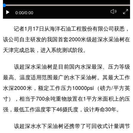
学术中国
乡村振兴
银龄
溯源中国
0:00
/0:00
城市
旅游
能源
会展
记者1月17日从海洋石油工程股份有限公司获悉，
彩票
娱乐
时尚
悦读
该公司自主研发的我国首套2000米级超深水采油树在
公益
一带一路
亚太网
上市公司
天津完成总装，进入系统测试阶段。
文化产业
该超深水采油树是目前国内水深最深、压力等级
最高、温度适用范围最广的水下采油树。其最大工作
地方频道
水深2000米，额定工作压力10000psi（磅力/平方英
北京
天津
河北
山西
寸），相当于700余吨重物放置在1平方米面积上的压
强，最低工作温度零下46摄氏度，设计寿命30年。
辽宁
吉林
上海
江苏
浙江
安徽
福建
江西
该超深水水下采油树还携带了可回收式计量调节