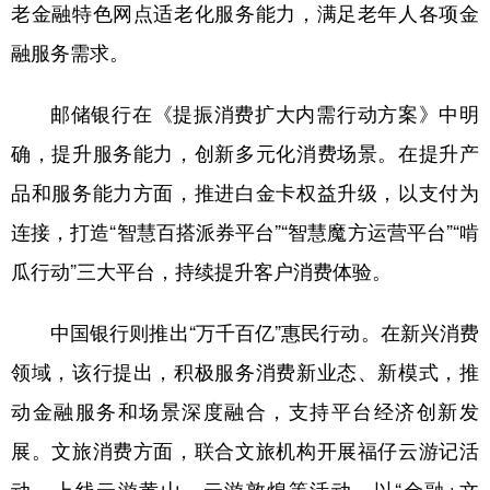
山东
河南
湖北
湖南
老金融特色网点适老化服务能力，满足老年人各项金
融服务需求。
广东
广西
海南
重庆
四川
贵州
云南
西藏
邮储银行在《提振消费扩大内需行动方案》中明
陕西
甘肃
青海
宁夏
确，提升服务能力，创新多元化消费场景。在提升产
新疆
内蒙古
黑龙江
品和服务能力方面，推进白金卡权益升级，以支付为
连接，打造“智慧百搭派券平台”“智慧魔方运营平台”“啃
多语种频道
瓜行动”三大平台，持续提升客户消费体验。
English
Español
Français
عربى
中国银行则推出“万千百亿”惠民行动。在新兴消费
Русский язык
日本語
한국어
领域，该行提出，积极服务消费新业态、新模式，推
动金融服务和场景深度融合，支持平台经济创新发
Deutsch
Português
展。文旅消费方面，联合文旅机构开展福仔云游记活