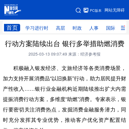
手机版
网站无障碍
PC版本
网站地图
首页
学习进行时
高层
时政
人事
国际
财
行动方案陆续出台 银行多举措助燃消费
学习进行时
高层
时政
人事
2025-03-13 09:07:49
来源：经济参考报
国际
财经
网评
港澳
积极融入银发经济、文旅经济等各类消费场景，
台湾
思客智库
全球连线
教育
加力支持开展消费品“以旧换新”行动，助力居民提升财
科技
科创
量子
体育
产性收入……银行业金融机构近期陆续推出扩大内需
文化
书画
健康
军事
提振消费行动方案，多维度“助燃”消费。专家表示，银
访谈
视频
图片
政务
行要密切关注消费热点，发掘消费金融服务潜力，同
法律
中央文件
金融
汽车
时充分发挥其专业优势，推动客户优化资产配置结
食品
人居
信息化
数字经济