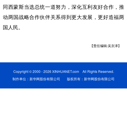
同西蒙斯当选总统一道努力，深化互利友好合作，推
学术中国
乡村振兴
银龄
溯源中国
动两国战略合作伙伴关系得到更大发展，更好造福两
城市
旅游
能源
会展
国人民。
彩票
娱乐
时尚
悦读
【责任编辑:吴京泽】
公益
一带一路
亚太网
上市公司
文化产业
Copyright © 2000 - 2026 XINHUANET.com All Rights Reserved.
制作单位：新华网股份有限公司 版权所有：新华网股份有限公司
地方频道
北京
天津
河北
山西
辽宁
吉林
上海
江苏
浙江
安徽
福建
江西