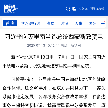
手机版
网站无障碍
PC版本
网站地图
首页
学习进行时
高层
时政
人事
国际
财
习近平向苏里南当选总统西蒙斯致贺电
学习进行时
高层
时政
人事
2025-07-13 15:12:44
来源：新华网
国际
财经
网评
港澳
新华社北京7月13日电 7月11日，国家主席习近
台湾
思客智库
全球连线
教育
平致电西蒙斯，祝贺她当选苏里南共和国总统。
科技
科创
量子
体育
文化
书画
健康
军事
习近平指出，苏里南是中国在加勒比地区的战略
访谈
视频
图片
政务
合作伙伴。建交49年来，在双方共同努力下，中苏关
系健康稳定发展，各领域务实合作成果丰硕，在多边
法律
中央文件
金融
汽车
事务中保持密切协调。我高度重视中苏关系发展，愿
食品
人居
信息化
数字经济