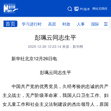
手机版
网站无障碍
PC版本
网站地图
首页
学习进行时
高层
时政
人事
国际
财
彭珮云同志生平
学习进行时
高层
时政
人事
2025-12-26 12:23:14
来源：新华网
国际
财经
网评
港澳
新华社北京12月26日电
台湾
思客智库
全球连线
教育
科技
科创
量子
体育
彭珮云同志生平
文化
书画
健康
军事
中国共产党的优秀党员，久经考验的忠诚的共产
访谈
视频
图片
政务
主义战士，无产阶级革命家，我国人口卫生工作、妇
法律
中央文件
金融
汽车
女儿童工作和社会主义法制建设的杰出领导人，原国
食品
人居
信息化
数字经济