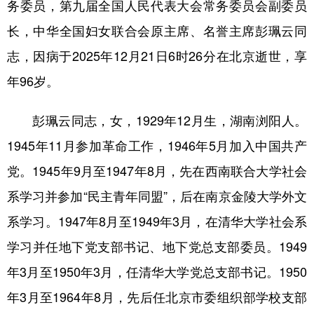
务委员，第九届全国人民代表大会常务委员会副委员
学术中国
乡村振兴
银龄
溯源中国
长，中华全国妇女联合会原主席、名誉主席彭珮云同
志，因病于2025年12月21日6时26分在北京逝世，享
城市
旅游
能源
会展
年96岁。
彩票
娱乐
时尚
悦读
公益
一带一路
亚太网
上市公司
彭珮云同志，女，1929年12月生，湖南浏阳人。
1945年11月参加革命工作，1946年5月加入中国共产
文化产业
党。1945年9月至1947年8月，先在西南联合大学社会
系学习并参加“民主青年同盟”，后在南京金陵大学外文
地方频道
系学习。1947年8月至1949年3月，在清华大学社会系
北京
天津
河北
山西
学习并任地下党支部书记、地下党总支部委员。1949
辽宁
吉林
上海
江苏
年3月至1950年3月，任清华大学党总支部书记。1950
浙江
安徽
福建
江西
年3月至1964年8月，先后任北京市委组织部学校支部