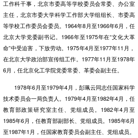
山东
河南
湖北
湖南
工作科干事，北京市委高等学校委员会常委、办公室
主任，北京市委大学科学工作部大学组组长、市委高
广东
广西
海南
重庆
等学校工作委员会委员。1964年8月至1966年6月，任
四川
贵州
云南
西藏
北京大学党委副书记。1966年至1975年在“文化大革
陕西
甘肃
青海
宁夏
命”中受迫害，下放劳动。1975年4月至1977年11月，
新疆
内蒙古
黑龙江
在北京大学政治部宣传组工作。1977年11月至1978年
6月，任北京化工学院党委常委、革委会副主任。
多语种频道
1978年6月至1979年4月，彭珮云同志任国家科学
English
Español
Français
عربى
技术委员会一局负责人。1979年4月至1982年4月，任
Русский язык
日本語
한국어
教育部政策研究室主任、党组成员。1982年4月至
Deutsch
Português
1985年6月，任教育部副部长、党组成员。1985年6月
至1987年1月，任国家教育委员会副主任、党组成员。