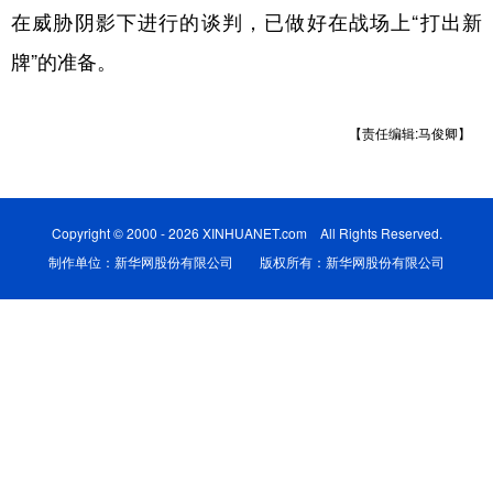
在威胁阴影下进行的谈判，已做好在战场上“打出新
学术中国
乡村振兴
银龄
溯源中国
牌”的准备。
城市
旅游
能源
会展
【责任编辑:马俊卿】
彩票
娱乐
时尚
悦读
公益
一带一路
亚太网
上市公司
文化产业
Copyright © 2000 - 2026 XINHUANET.com All Rights Reserved.
制作单位：新华网股份有限公司 版权所有：新华网股份有限公司
地方频道
北京
天津
河北
山西
辽宁
吉林
上海
江苏
浙江
安徽
福建
江西