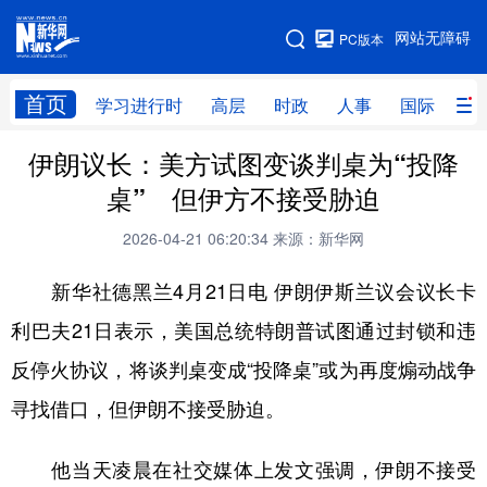
手机版
网站无障碍
PC版本
网站地图
首页
学习进行时
高层
时政
人事
国际
财
伊朗议长：美方试图变谈判桌为“投降
学习进行时
高层
时政
人事
桌” 但伊方不接受胁迫
国际
财经
网评
港澳
2026-04-21 06:20:34
来源：新华网
台湾
思客智库
全球连线
教育
新华社德黑兰4月21日电 伊朗伊斯兰议会议长卡
科技
科创
量子
体育
利巴夫21日表示，美国总统特朗普试图通过封锁和违
文化
书画
健康
军事
反停火协议，将谈判桌变成“投降桌”或为再度煽动战争
访谈
视频
图片
政务
寻找借口，但伊朗不接受胁迫。
法律
中央文件
金融
汽车
他当天凌晨在社交媒体上发文强调，伊朗不接受
食品
人居
信息化
数字经济