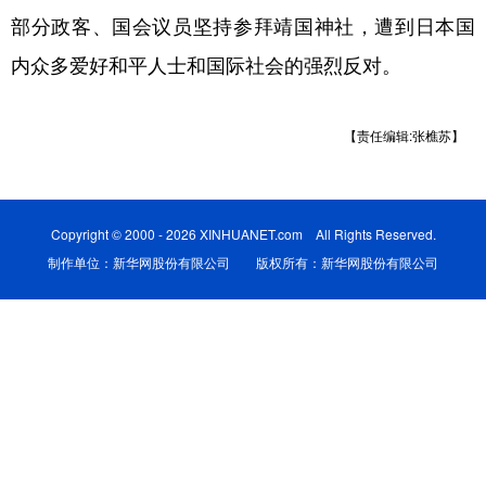
部分政客、国会议员坚持参拜靖国神社，遭到日本国
学术中国
乡村振兴
银龄
溯源中国
内众多爱好和平人士和国际社会的强烈反对。
城市
旅游
能源
会展
彩票
娱乐
时尚
悦读
【责任编辑:张樵苏】
公益
一带一路
亚太网
上市公司
文化产业
Copyright © 2000 - 2026 XINHUANET.com All Rights Reserved.
制作单位：新华网股份有限公司 版权所有：新华网股份有限公司
地方频道
北京
天津
河北
山西
辽宁
吉林
上海
江苏
浙江
安徽
福建
江西