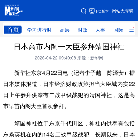
手机版
网站无障碍
PC版本
网站地图
首页
学习进行时
高层
时政
人事
国际
财
日本高市内阁一大臣参拜靖国神社
学习进行时
高层
时政
人事
2026-04-22 09:40:08
来源：新华网
国际
财经
网评
港澳
新华社东京4月22日电（记者李子越 陈泽安）据
台湾
思客智库
全球连线
教育
日本媒体报道，日本经济财政政策担当大臣城内实22
科技
科创
量子
体育
日上午参拜供奉有二战甲级战犯的靖国神社，这是高
文化
书画
健康
军事
市早苗内阁大臣首次参拜。
访谈
视频
图片
政务
靖国神社位于东京千代田区，神社内供奉有包括
法律
中央文件
金融
汽车
东条英机在内的14名二战甲级战犯。长期以来，日本
食品
人居
信息化
数字经济