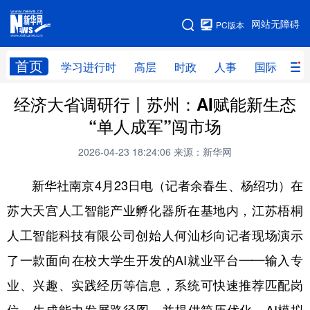
手机版
网站无障碍
PC版本
网站地图
首页
学习进行时
高层
时政
人事
国际
财
经济大省调研行丨苏州：AI赋能新生态
学习进行时
高层
时政
人事
“单人成军”闯市场
国际
财经
网评
港澳
2026-04-23 18:24:06
来源：新华网
台湾
思客智库
全球连线
教育
新华社南京4月23日电（记者余春生、杨绍功）在
科技
科创
量子
体育
苏大天宫人工智能产业孵化器所在基地内，江苏梧桐
文化
书画
健康
军事
人工智能科技有限公司创始人何汕杉向记者现场演示
访谈
视频
图片
政务
了一款面向在校大学生开发的AI就业平台——输入专
法律
中央文件
金融
汽车
业、兴趣、实践经历等信息，系统可快速推荐匹配岗
食品
人居
信息化
数字经济