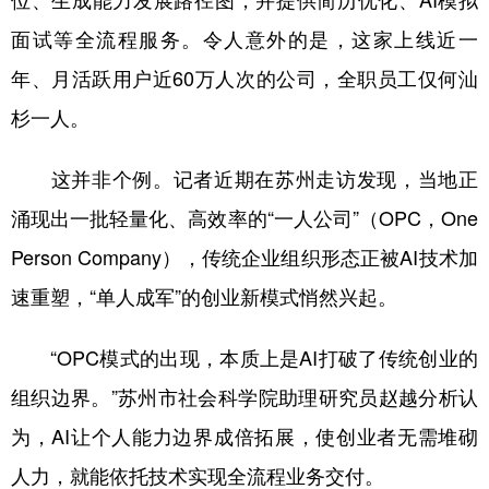
位、生成能力发展路径图，并提供简历优化、AI模拟
面试等全流程服务。令人意外的是，这家上线近一
学术中国
乡村振兴
银龄
溯源中国
年、月活跃用户近60万人次的公司，全职员工仅何汕
城市
旅游
能源
会展
杉一人。
彩票
娱乐
时尚
悦读
这并非个例。记者近期在苏州走访发现，当地正
公益
一带一路
亚太网
上市公司
涌现出一批轻量化、高效率的“一人公司”（OPC，One
文化产业
Person Company），传统企业组织形态正被AI技术加
速重塑，“单人成军”的创业新模式悄然兴起。
地方频道
“OPC模式的出现，本质上是AI打破了传统创业的
北京
天津
河北
山西
组织边界。”苏州市社会科学院助理研究员赵越分析认
辽宁
吉林
上海
江苏
为，AI让个人能力边界成倍拓展，使创业者无需堆砌
浙江
安徽
福建
江西
人力，就能依托技术实现全流程业务交付。