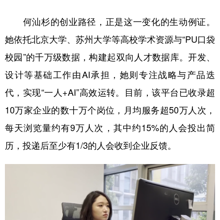
山东
河南
湖北
湖南
何汕杉的创业路径，正是这一变化的生动例证。
广东
广西
海南
重庆
她依托北京大学、苏州大学等高校学术资源与“PU口袋
四川
贵州
云南
西藏
校园”的千万级数据，构建起双向人才数据库。开发、
陕西
甘肃
青海
宁夏
设计等基础工作由AI承担，她则专注战略与产品迭
新疆
内蒙古
黑龙江
代，实现“一人+AI”高效运转。目前，该平台已收录超
10万家企业的数十万个岗位，月均服务超50万人次，
多语种频道
每天浏览量约有9万人次，其中约15%的人会投出简
English
Español
Français
عربى
历，投递后至少有1/3的人会收到企业反馈。
Русский язык
日本語
한국어
Deutsch
Português