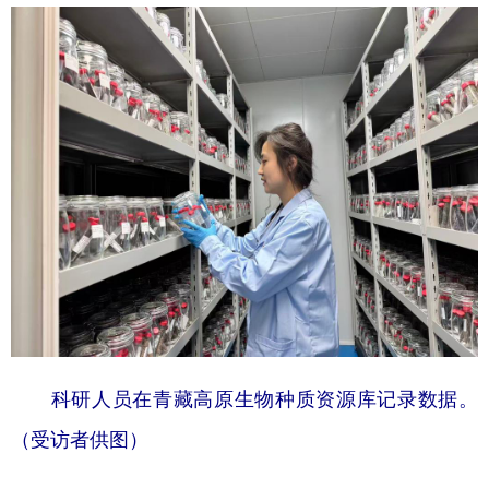
学术中国
乡村振兴
银龄
溯源中国
城市
旅游
能源
会展
彩票
娱乐
时尚
悦读
公益
一带一路
亚太网
上市公司
文化产业
地方频道
北京
天津
河北
山西
科研人员在青藏高原生物种质资源库记录数据。
辽宁
吉林
上海
江苏
（受访者供图）
浙江
安徽
福建
江西