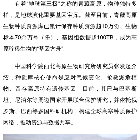
山东
河南
湖北
湖南
有着“地球第三极”之称的青藏高原，物种独特多
样，是地球演化重要基因宝库。截至目前，青藏高原
广东
广西
海南
重庆
生物种质资源库已累计保存种质资源超10万份、生物
四川
贵州
云南
西藏
标本70余万号（份）、基因组数据超100TB，成为高
陕西
甘肃
青海
宁夏
原珍稀生物的“基因方舟”。
新疆
内蒙古
黑龙江
中国科学院西北高原生物研究所研究员张发起介
绍，种质库核心使命是应对气候变化、抢救濒危植
多语种频道
物、留存高原特有遗传基因。目前，其已与巴基斯
English
Español
Français
عربى
坦、尼泊尔等周边国家开展联合保护研究，并依托俄
Русский язык
日本語
한국어
罗斯、巴西等多国科研机构，构建全球高寒种质保护
Deutsch
Português
网络，推动资源与数据共享。