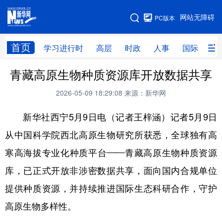
手机版
网站无障碍
PC版本
网站地图
首页
学习进行时
高层
时政
人事
国际
财
青藏高原生物种质资源库开放数据共享
学习进行时
高层
时政
人事
2026-05-09 18:29:08
来源：新华网
国际
财经
网评
港澳
新华社西宁5月9日电（记者王梓涵）记者5月9日
台湾
思客智库
全球连线
教育
从中国科学院西北高原生物研究所获悉，全球独有高
科技
科创
量子
体育
寒高海拔专业化种质平台——青藏高原生物种质资源
文化
书画
健康
军事
库，已正式开放非涉密数据共享，面向国内合规单位
访谈
视频
图片
政务
提供种质资源，并持续推进国际生态科研合作，守护
法律
中央文件
金融
汽车
高原生物多样性。
食品
人居
信息化
数字经济