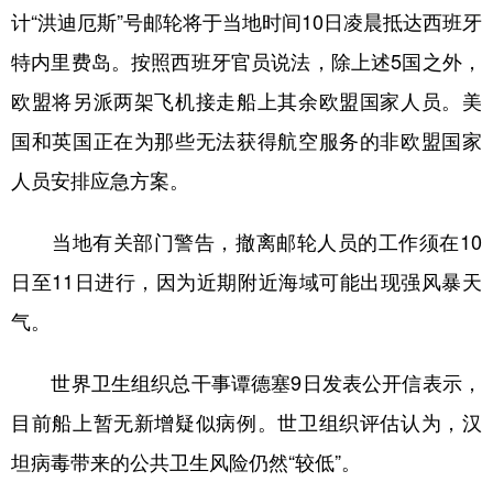
计“洪迪厄斯”号邮轮将于当地时间10日凌晨抵达西班牙
学术中国
乡村振兴
银龄
溯源中国
特内里费岛。按照西班牙官员说法，除上述5国之外，
城市
旅游
能源
会展
欧盟将另派两架飞机接走船上其余欧盟国家人员。美
彩票
娱乐
时尚
悦读
国和英国正在为那些无法获得航空服务的非欧盟国家
人员安排应急方案。
公益
一带一路
亚太网
上市公司
文化产业
当地有关部门警告，撤离邮轮人员的工作须在10
日至11日进行，因为近期附近海域可能出现强风暴天
地方频道
气。
北京
天津
河北
山西
世界卫生组织总干事谭德塞9日发表公开信表示，
辽宁
吉林
上海
江苏
目前船上暂无新增疑似病例。世卫组织评估认为，汉
浙江
安徽
福建
江西
坦病毒带来的公共卫生风险仍然“较低”。