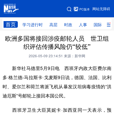
手机版
网站无障碍
PC版本
网站地图
首页
学习进行时
高层
时政
人事
国际
财
欧洲多国将接回涉疫邮轮人员 世卫组
学习进行时
高层
时政
人事
织评估传播风险仍“较低”
国际
财经
网评
港澳
2026-05-09 23:14:51
来源：新华网
台湾
思客智库
全球连线
教育
新华社马德里5月9日电 西班牙内政大臣费尔南
科技
科创
量子
体育
多·格兰德-马拉斯卡·戈麦斯9日说，德国、法国、比利
文化
书画
健康
军事
时、爱尔兰和荷兰将派飞机从暴发汉坦病毒疫情的“洪
访谈
视频
图片
政务
迪厄斯”号邮轮上接回本国公民。
法律
中央文件
金融
汽车
西班牙卫生大臣莫妮卡·加西亚同一天表示，预
食品
人居
信息化
数字经济