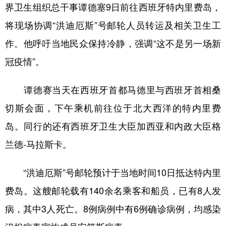
山东
河南
湖北
湖南
界卫生组织总干事谭德塞9日前往西班牙特内里费岛，
广东
广西
海南
重庆
将现场协调“洪迪厄斯”号邮轮人员转运及相关卫生工
作。他呼吁当地民众保持冷静，强调“这不是另一场新
四川
贵州
云南
西藏
冠疫情”。
陕西
甘肃
青海
宁夏
新疆
内蒙古
黑龙江
谭德赛当天在西班牙首都马德里与西班牙首相桑
切斯会面，下午乘机前往位于北大西洋的特内里费
多语种频道
岛。同行的还有西班牙卫生大臣加西亚和内政大臣格
兰德-马拉斯卡。
English
Español
Français
عربى
Русский язык
日本語
한국어
“洪迪厄斯”号邮轮预计于当地时间10日抵达特内里
Deutsch
Português
费岛。这艘邮轮载有140余名乘客和船员，已有8人发
病，其中3人死亡。8例病例中有6例确诊病例，均感染