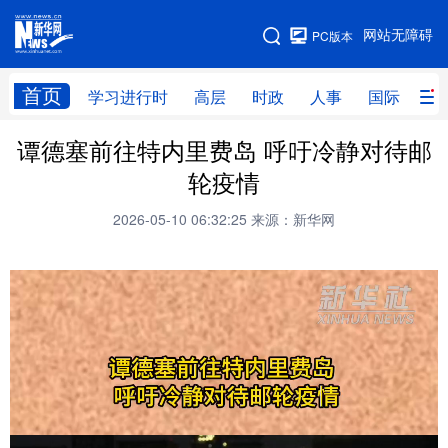
手机版
网站无障碍
PC版本
网站地图
首页
学习进行时
高层
时政
人事
国际
财
谭德塞前往特内里费岛 呼吁冷静对待邮
学习进行时
高层
时政
人事
轮疫情
国际
财经
网评
港澳
2026-05-10 06:32:25
来源：新华网
台湾
思客智库
全球连线
教育
科技
科创
量子
体育
文化
书画
健康
军事
访谈
视频
图片
政务
法律
中央文件
金融
汽车
食品
人居
信息化
数字经济