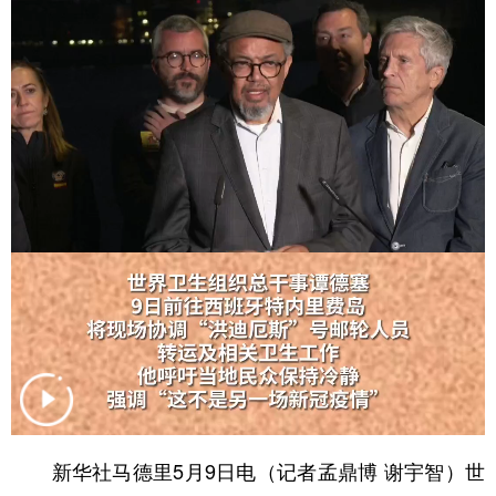
学术中国
乡村振兴
银龄
溯源中国
城市
旅游
能源
会展
彩票
娱乐
时尚
悦读
公益
一带一路
亚太网
上市公司
文化产业
地方频道
北京
天津
河北
山西
辽宁
吉林
上海
江苏
浙江
安徽
福建
江西
新华社马德里5月9日电（记者孟鼎博 谢宇智）世