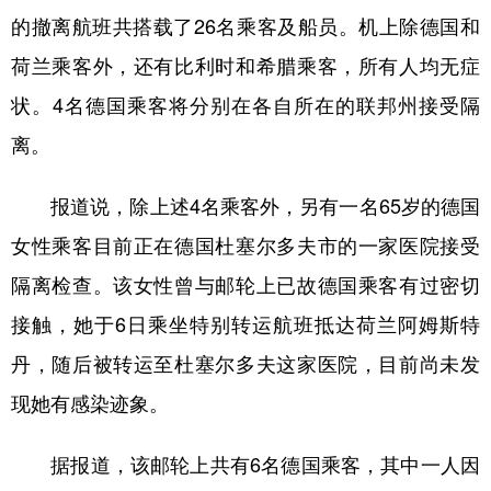
的撤离航班共搭载了26名乘客及船员。机上除德国和
学术中国
乡村振兴
银龄
溯源中国
荷兰乘客外，还有比利时和希腊乘客，所有人均无症
城市
旅游
能源
会展
状。4名德国乘客将分别在各自所在的联邦州接受隔
彩票
娱乐
时尚
悦读
离。
公益
一带一路
亚太网
上市公司
报道说，除上述4名乘客外，另有一名65岁的德国
文化产业
女性乘客目前正在德国杜塞尔多夫市的一家医院接受
隔离检查。该女性曾与邮轮上已故德国乘客有过密切
地方频道
接触，她于6日乘坐特别转运航班抵达荷兰阿姆斯特
北京
天津
河北
山西
丹，随后被转运至杜塞尔多夫这家医院，目前尚未发
现她有感染迹象。
辽宁
吉林
上海
江苏
浙江
安徽
福建
江西
据报道，该邮轮上共有6名德国乘客，其中一人因