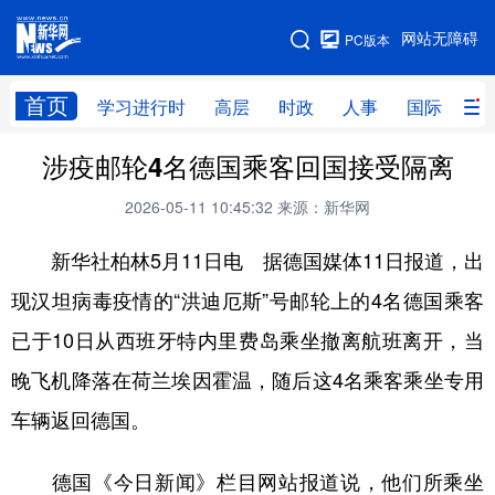
手机版
网站无障碍
PC版本
网站地图
首页
学习进行时
高层
时政
人事
国际
财
涉疫邮轮4名德国乘客回国接受隔离
学习进行时
高层
时政
人事
2026-05-11 10:45:32
来源：新华网
国际
财经
网评
港澳
新华社柏林5月11日电 据德国媒体11日报道，出
台湾
思客智库
全球连线
教育
现汉坦病毒疫情的“洪迪厄斯”号邮轮上的4名德国乘客
科技
科创
量子
体育
已于10日从西班牙特内里费岛乘坐撤离航班离开，当
文化
书画
健康
军事
晚飞机降落在荷兰埃因霍温，随后这4名乘客乘坐专用
访谈
视频
图片
政务
车辆返回德国。
法律
中央文件
金融
汽车
德国《今日新闻》栏目网站报道说，他们所乘坐
食品
人居
信息化
数字经济