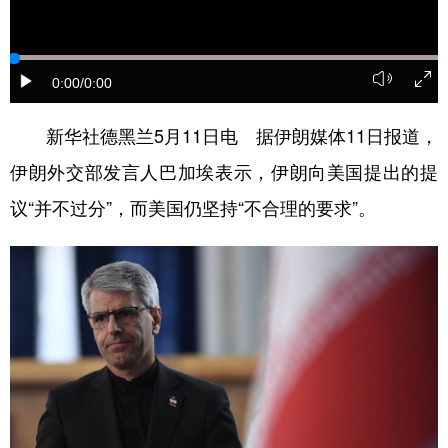
山东
河南
湖北
湖南
广东
广西
海南
重庆
0:00
/0:00
四川
贵州
云南
西藏
陕西
甘肃
青海
宁夏
新华社德黑兰5月11日电 据伊朗媒体11日报道，
伊朗外交部发言人巴加埃表示，伊朗向美国提出的提
新疆
内蒙古
黑龙江
议“并不过分”，而美国仍坚持“不合理的要求”。
多语种频道
English
Español
Français
عربى
Русский язык
日本語
한국어
Deutsch
Português