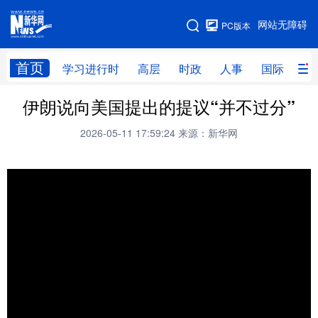
手机版
网站无障碍
PC版本
网站地图
首页
学习进行时
高层
时政
人事
国际
财
伊朗说向美国提出的提议“并不过分”
学习进行时
高层
时政
人事
2026-05-11 17:59:24
来源：新华网
国际
财经
网评
港澳
台湾
思客智库
全球连线
教育
科技
科创
量子
体育
文化
书画
健康
军事
访谈
视频
图片
政务
法律
中央文件
金融
汽车
食品
人居
信息化
数字经济