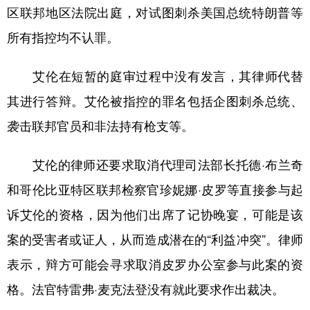
山东
河南
湖北
湖南
区联邦地区法院出庭，对试图刺杀美国总统特朗普等
广东
广西
海南
重庆
所有指控均不认罪。
四川
贵州
云南
西藏
艾伦在短暂的庭审过程中没有发言，其律师代替
陕西
甘肃
青海
宁夏
其进行答辩。艾伦被指控的罪名包括企图刺杀总统、
新疆
内蒙古
黑龙江
袭击联邦官员和非法持有枪支等。
艾伦的律师还要求取消代理司法部长托德·布兰奇
多语种频道
和哥伦比亚特区联邦检察官珍妮娜·皮罗等直接参与起
English
Español
Français
عربى
诉艾伦的资格，因为他们出席了记协晚宴，可能是该
Русский язык
日本語
한국어
案的受害者或证人，从而造成潜在的“利益冲突”。律师
Deutsch
Português
表示，辩方可能会寻求取消皮罗办公室参与此案的资
格。法官特雷弗·麦克法登没有就此要求作出裁决。