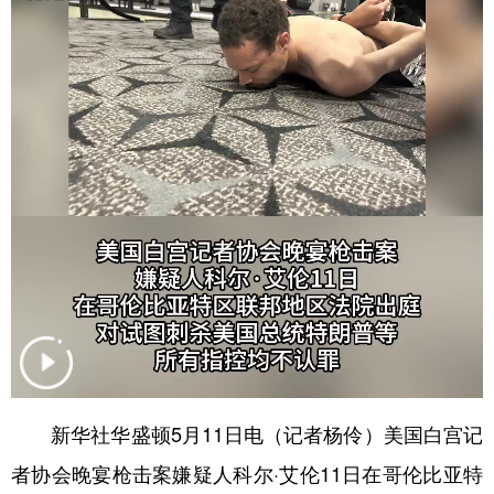
学术中国
乡村振兴
银龄
溯源中国
城市
旅游
能源
会展
彩票
娱乐
时尚
悦读
公益
一带一路
亚太网
上市公司
文化产业
地方频道
北京
天津
河北
山西
辽宁
吉林
上海
江苏
新华社华盛顿5月11日电（记者杨伶）美国白宫记
浙江
安徽
福建
江西
者协会晚宴枪击案嫌疑人科尔·艾伦11日在哥伦比亚特