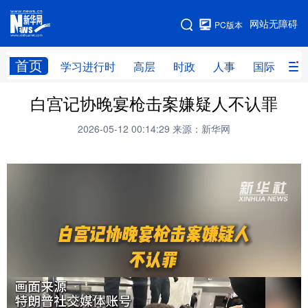
手机版
网站无障碍
PC版本
网站地图
首页
学习进行时
高层
时政
人事
国际
财
白宫记协晚宴枪击案嫌疑人不认罪
学习进行时
高层
时政
人事
2026-05-12 00:14:29
来源：新华网
国际
财经
网评
港澳
台湾
思客智库
全球连线
教育
科技
科创
量子
体育
文化
书画
健康
军事
访谈
视频
图片
政务
法律
中央文件
金融
汽车
食品
人居
信息化
数字经济