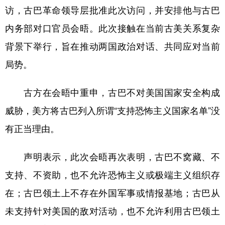
访，古巴革命领导层批准此次访问，并安排他与古巴
学术中国
乡村振兴
银龄
溯源中国
内务部对口官员会晤。此次接触在当前古美关系复杂
城市
旅游
能源
会展
背景下举行，旨在推动两国政治对话、共同应对当前
彩票
娱乐
时尚
悦读
局势。
公益
一带一路
亚太网
上市公司
古方在会晤中重申，古巴不对美国国家安全构成
文化产业
威胁，美方将古巴列入所谓“支持恐怖主义国家名单”没
有正当理由。
地方频道
声明表示，此次会晤再次表明，古巴不窝藏、不
北京
天津
河北
山西
支持、不资助，也不允许恐怖主义或极端主义组织存
辽宁
吉林
上海
江苏
在；古巴领土上不存在外国军事或情报基地；古巴从
浙江
安徽
福建
江西
未支持针对美国的敌对活动，也不允许利用古巴领土