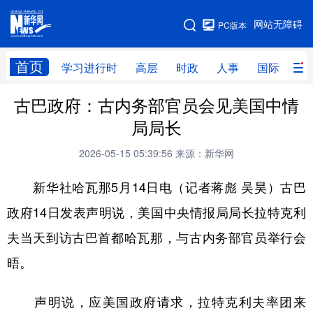
手机版
网站无障碍
PC版本
网站地图
首页
学习进行时
高层
时政
人事
国际
财
古巴政府：古内务部官员会见美国中情
学习进行时
高层
时政
人事
局局长
国际
财经
网评
港澳
2026-05-15 05:39:56
来源：新华网
台湾
思客智库
全球连线
教育
新华社哈瓦那5月14日电（记者蒋彪 吴昊）古巴
科技
科创
量子
体育
政府14日发表声明说，美国中央情报局局长拉特克利
文化
书画
健康
军事
夫当天到访古巴首都哈瓦那，与古内务部官员举行会
访谈
视频
图片
政务
晤。
法律
中央文件
金融
汽车
声明说，应美国政府请求，拉特克利夫率团来
食品
人居
信息化
数字经济