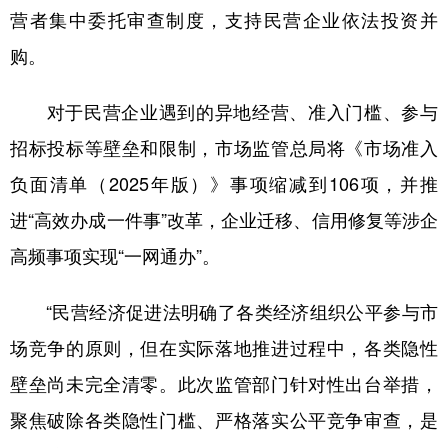
山东
河南
湖北
湖南
营者集中委托审查制度，支持民营企业依法投资并
广东
广西
海南
重庆
购。
四川
贵州
云南
西藏
对于民营企业遇到的异地经营、准入门槛、参与
陕西
甘肃
青海
宁夏
招标投标等壁垒和限制，市场监管总局将《市场准入
新疆
内蒙古
黑龙江
负面清单（2025年版）》事项缩减到106项，并推
进“高效办成一件事”改革，企业迁移、信用修复等涉企
多语种频道
高频事项实现“一网通办”。
English
Español
Français
عربى
“民营经济促进法明确了各类经济组织公平参与市
Русский язык
日本語
한국어
场竞争的原则，但在实际落地推进过程中，各类隐性
Deutsch
Português
壁垒尚未完全清零。此次监管部门针对性出台举措，
聚焦破除各类隐性门槛、严格落实公平竞争审查，是