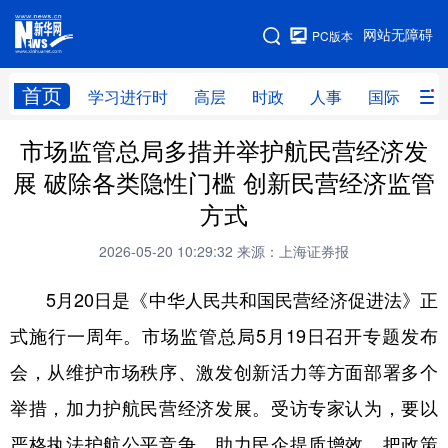
手机版
网站无障碍
PC版本
网站地图
首页
学习进行时
高层
时政
人事
国际
财
市场监管总局多措并举护航民营经济发
学习进行时
高层
时政
人事
展 破除各类隐性门槛 创新民营经济监管
国际
财经
网评
港澳
方式
台湾
思客智库
全球连线
教育
2026-05-20 10:29:32
来源：上海证券报
科技
科创
量子
体育
5月20日是《中华人民共和国民营经济促进法》正
文化
书画
健康
军事
式施行一周年。市场监管总局5月19日召开专题发布
访谈
视频
图片
政务
会，从维护市场秩序、激发创新活力等方面部署多个
法律
中央文件
金融
汽车
举措，加力护航民营经济发展。受访专家认为，要以
严格执法护航公平竞争，助力民企提质增效，把政策
食品
人居
信息化
数字经济