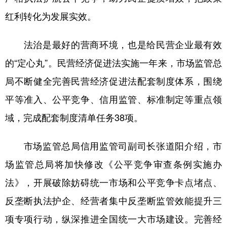
红利转化为发展实效。
学术中国
乡村振兴
银龄
溯源中国
城市
旅游
能源
会展
法治是最好的营商环境，也是给民营企业最有效
的“定心丸”。民营经济促进法实施一年来，市场监管总
彩票
娱乐
时尚
悦读
局不断健全完善民营经济促进法配套制度体系，围绕
公益
一带一路
亚太网
上市公司
平等准入、公平竞争、信用监管、标准制定等重点领
文化产业
域，完成配套制度清单任务38项。
地方频道
市场监管总局信用监管司副司长张道阳介绍，市
场监管总局将加快修改《公平竞争审查条例实施办
北京
天津
河北
山西
法》，开展破除妨碍统一市场和公平竞争卡点堵点、
辽宁
吉林
上海
江苏
反垄断执法护企、经营者集中反垄断监管效能提升三
浙江
安徽
福建
江西
项专项行动，纵深推进全国统一大市场建设。完善经