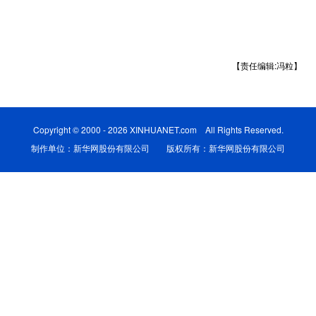
学术中国
乡村振兴
银龄
溯源中国
城市
旅游
能源
会展
【责任编辑:冯粒】
彩票
娱乐
时尚
悦读
公益
一带一路
亚太网
上市公司
Copyright © 2000 - 2026 XINHUANET.com All Rights Reserved.
文化产业
制作单位：新华网股份有限公司 版权所有：新华网股份有限公司
地方频道
北京
天津
河北
山西
辽宁
吉林
上海
江苏
浙江
安徽
福建
江西