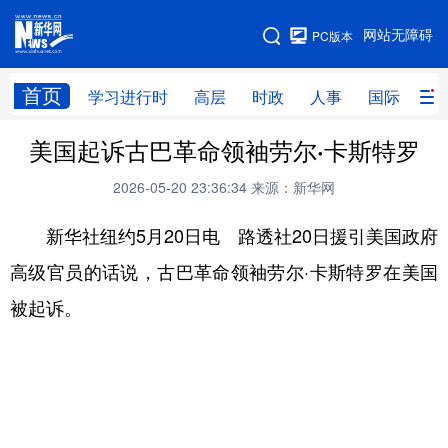
手机版
网站无障碍
PC版本
网站地图
首页
学习进行时
高层
时政
人事
国际
财
美国起诉古巴革命领袖劳尔·卡斯特罗
学习进行时
高层
时政
人事
2026-05-20 23:36:34
来源：新华网
国际
财经
网评
港澳
新华社纽约5月20日电 路透社20日援引美国政府
台湾
思客智库
全球连线
教育
高级官员的话说，古巴革命领袖劳尔·卡斯特罗在美国
科技
科创
量子
体育
被起诉。
文化
书画
健康
军事
访谈
视频
图片
政务
法律
中央文件
金融
汽车
食品
人居
信息化
数字经济