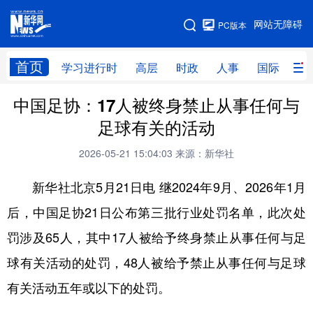
手机版
网站无障碍
PC版本
网站地图
首页
学习进行时
高层
时政
人事
国际
财
中国足协：17人被终身禁止从事任何与
学习进行时
高层
时政
人事
足球有关的活动
国际
财经
网评
港澳
2026-05-21 15:04:03
来源：新华社
台湾
思客智库
全球连线
教育
新华社北京5月21日电 继2024年9月、2026年1月
科技
科创
量子
体育
后，中国足协21日公布第三批行业处罚名单，此次处
文化
书画
健康
军事
罚涉及65人，其中17人被给予终身禁止从事任何与足
访谈
视频
图片
政务
球有关活动的处罚，48人被给予禁止从事任何与足球
法律
中央文件
金融
汽车
有关活动五年或以下的处罚。
食品
人居
信息化
数字经济