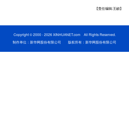
【责任编辑:王頔】
学术中国
乡村振兴
银龄
溯源中国
城市
旅游
能源
会展
Copyright © 2000 - 2026 XINHUANET.com All Rights Reserved.
彩票
娱乐
时尚
悦读
制作单位：新华网股份有限公司 版权所有：新华网股份有限公司
公益
一带一路
亚太网
上市公司
文化产业
地方频道
北京
天津
河北
山西
辽宁
吉林
上海
江苏
浙江
安徽
福建
江西