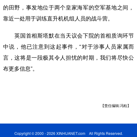
的田野，事发地位于两个皇家海军的空军基地之间，
学术中国
乡村振兴
银龄
溯源中国
靠近一处用于训练直升机机组人员的战斗营。
城市
旅游
能源
会展
英国首相斯塔默在当天议会下院的首相质询环节
彩票
娱乐
时尚
悦读
中说，他已注意到这起事件，“对于涉事人员家属而
公益
一带一路
亚太网
上市公司
言，这将是一段极其令人担忧的时期，我们将尽快公
文化产业
布更多信息”。
地方频道
北京
天津
河北
山西
【责任编辑:冯粒】
辽宁
吉林
上海
江苏
浙江
安徽
福建
江西
Copyright © 2000 - 2026 XINHUANET.com All Rights Reserved.