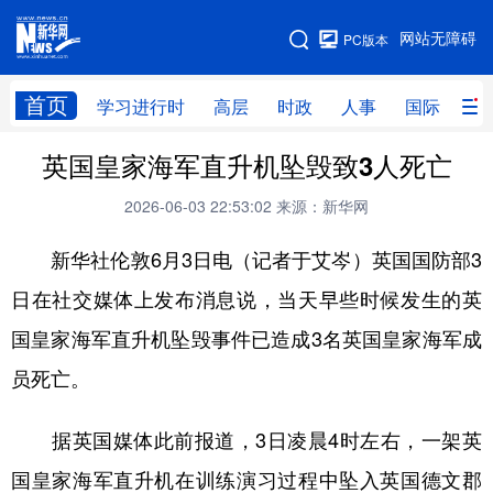
手机版
网站无障碍
PC版本
网站地图
首页
学习进行时
高层
时政
人事
国际
财
英国皇家海军直升机坠毁致3人死亡
学习进行时
高层
时政
人事
2026-06-03 22:53:02
来源：新华网
国际
财经
网评
港澳
新华社伦敦6月3日电（记者于艾岑）英国国防部3
台湾
思客智库
全球连线
教育
日在社交媒体上发布消息说，当天早些时候发生的英
科技
科创
量子
体育
国皇家海军直升机坠毁事件已造成3名英国皇家海军成
文化
书画
健康
军事
员死亡。
访谈
视频
图片
政务
据英国媒体此前报道，3日凌晨4时左右，一架英
法律
中央文件
金融
汽车
国皇家海军直升机在训练演习过程中坠入英国德文郡
食品
人居
信息化
数字经济