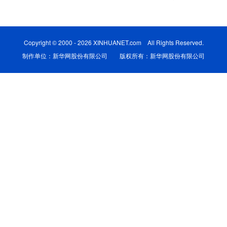
学术中国
乡村振兴
银龄
溯源中国
城市
旅游
能源
会展
Copyright © 2000 - 2026 XINHUANET.com All Rights Reserved.
制作单位：新华网股份有限公司 版权所有：新华网股份有限公司
彩票
娱乐
时尚
悦读
公益
一带一路
亚太网
上市公司
文化产业
地方频道
北京
天津
河北
山西
辽宁
吉林
上海
江苏
浙江
安徽
福建
江西