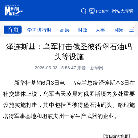
手机版
网站无障碍
PC版本
网站地图
首页
学习进行时
高层
时政
人事
国际
财
泽连斯基：乌军打击俄圣彼得堡石油码
学习进行时
高层
时政
人事
头等设施
国际
财经
网评
港澳
2026-06-03 15:58:47
来源：新华网
台湾
思客智库
全球连线
教育
新华社基辅6月3日电 乌克兰总统泽连斯基3日在
科技
科创
量子
体育
社交媒体上说，乌军当天凌晨对俄罗斯境内多处重要
文化
书画
健康
军事
设施实施打击，其中包括圣彼得堡石油码头、喀琅施
访谈
视频
图片
政务
塔得军事基地和坦波夫州一家生产武器的企业。
法律
中央文件
金融
汽车
【责任编辑:焦鹏】
食品
人居
信息化
数字经济