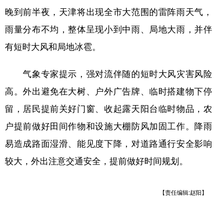
晚到前半夜，天津将出现全市大范围的雷阵雨天气，
学术中国
乡村振兴
银龄
溯源中国
雨量分布不均，整体呈现小到中雨、局地大雨，并伴
城市
旅游
能源
会展
有短时大风和局地冰雹。
彩票
娱乐
时尚
悦读
气象专家提示，强对流伴随的短时大风灾害风险
公益
一带一路
亚太网
上市公司
高。外出避免在大树、户外广告牌、临时搭建物下停
文化产业
留，居民提前关好门窗、收起露天阳台临时物品，农
户提前做好田间作物和设施大棚防风加固工作。降雨
地方频道
易造成路面湿滑、能见度下降，对道路通行安全影响
北京
天津
河北
山西
较大，外出注意交通安全，提前做好时间规划。
辽宁
吉林
上海
江苏
【责任编辑:赵阳】
浙江
安徽
福建
江西