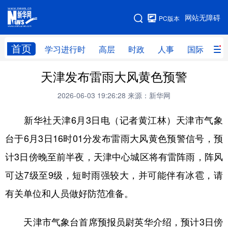
手机版
网站无障碍
PC版本
网站地图
首页
学习进行时
高层
时政
人事
国际
财
天津发布雷雨大风黄色预警
学习进行时
高层
时政
人事
2026-06-03 19:26:28
来源：新华网
国际
财经
网评
港澳
新华社天津6月3日电（记者黄江林）天津市气象
台湾
思客智库
全球连线
教育
台于6月3日16时01分发布雷雨大风黄色预警信号，预
科技
科创
量子
体育
计3日傍晚至前半夜，天津中心城区将有雷阵雨，阵风
文化
书画
健康
军事
可达7级至9级，短时雨强较大，并可能伴有冰雹，请
访谈
视频
图片
政务
有关单位和人员做好防范准备。
法律
中央文件
金融
汽车
天津市气象台首席预报员尉英华介绍，预计3日傍
食品
人居
信息化
数字经济