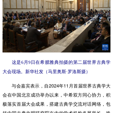
山东
河南
湖北
湖南
广东
广西
海南
重庆
四川
贵州
云南
西藏
陕西
甘肃
青海
宁夏
新疆
内蒙古
黑龙江
这是6月9日在希腊雅典拍摄的第二届世界古典学
多语种频道
大会现场。新华社发（马里奥斯·罗洛斯摄）
English
Español
Français
عربى
Русский язык
日本語
한국어
与会嘉宾表示，自2024年11月首届世界古典学大
会在中国北京成功举办以来，中希双方同心协力，积
Deutsch
Português
极落实首届大会成果，搭建古典学交流对话网络，包
括中国古典文明研究院在内的学术机构各展所长，推