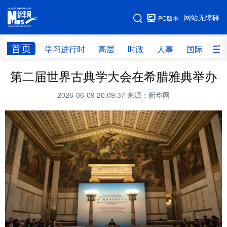
手机版
网站无障碍
PC版本
网站地图
首页
学习进行时
高层
时政
人事
国际
财
第二届世界古典学大会在希腊雅典举办
学习进行时
高层
时政
人事
2026-06-09 20:09:37
来源：新华网
国际
财经
网评
港澳
台湾
思客智库
全球连线
教育
科技
科创
量子
体育
文化
书画
健康
军事
访谈
视频
图片
政务
法律
中央文件
金融
汽车
食品
人居
信息化
数字经济