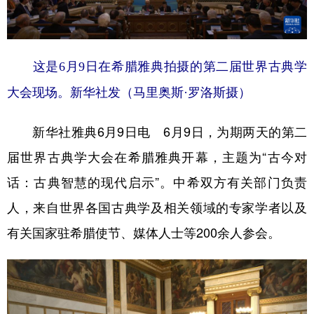
学术中国
乡村振兴
银龄
溯源中国
城市
旅游
能源
会展
这是6月9日在希腊雅典拍摄的第二届世界古典学
彩票
娱乐
时尚
悦读
大会现场。新华社发（马里奥斯·罗洛斯摄）
公益
一带一路
亚太网
上市公司
新华社雅典6月9日电 6月9日，为期两天的第二
文化产业
届世界古典学大会在希腊雅典开幕，主题为“古今对
话：古典智慧的现代启示”。中希双方有关部门负责
地方频道
人，来自世界各国古典学及相关领域的专家学者以及
北京
天津
河北
山西
有关国家驻希腊使节、媒体人士等200余人参会。
辽宁
吉林
上海
江苏
浙江
安徽
福建
江西