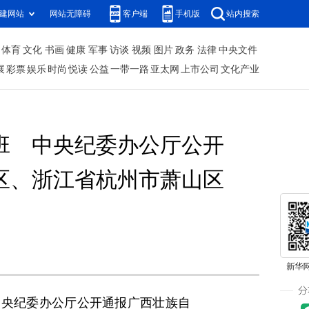
建网站
网站无障碍
客户端
手机版
站内搜索
体育
文化
书画
健康
军事
访谈
视频
图片
政务
法律
中央文件
展
彩票
娱乐
时尚
悦读
公益
一带一路
亚太网
上市公司
文化产业
班 中央纪委办公厅公开
区、浙江省杭州市萧山区
央纪委办公厅公开通报广西壮族自