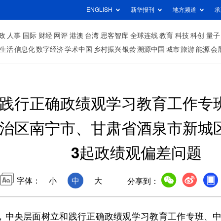
ENGLISH
新华报刊
地方频道
承
政
人事
国际
财经
网评
港澳
台湾
思客智库
全球连线
教育
科技
科创
量子
生活
信息化
数字经济
学术中国
乡村振兴
银龄
溯源中国
城市
旅游
能源
会
践行正确政绩观学习教育工作专
治区南宁市、甘肃省酒泉市新城
3起政绩观偏差问题
字体：
小
中
大
分享到：
，中央层面树立和践行正确政绩观学习教育工作专班、中