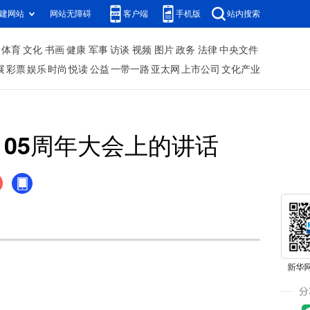
建网站
网站无障碍
客户端
手机版
站内搜索
体育
文化
书画
健康
军事
访谈
视频
图片
政务
法律
中央文件
展
彩票
娱乐
时尚
悦读
公益
一带一路
亚太网
上市公司
文化产业
05周年大会上的讲话