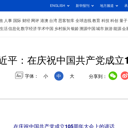
ENGLISH
新华报刊
地方频道
承
政
人事
国际
财经
网评
港澳
台湾
思客智库
全球连线
教育
科技
科创
量子
生活
信息化
数字经济
学术中国
乡村振兴
银龄
溯源中国
城市
旅游
能源
会
近平：在庆祝中国共产党成立1
字体：
小
中
大
分享到：
在庆祝中国共产党成立105周年大会上的讲话