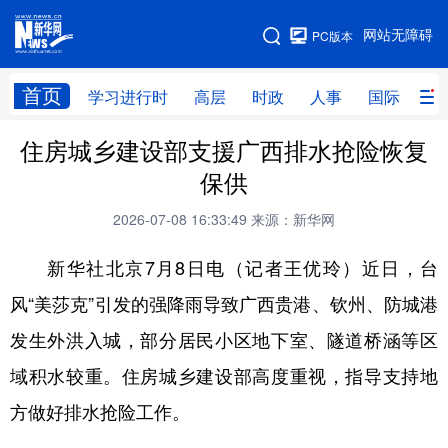
手机版
网站无障碍
PC版本
网站地图
首页
学习进行时
高层
时政
人事
国际
财
住房城乡建设部支援广西排水抢险恢复
学习进行时
高层
时政
人事
保供
国际
财经
网评
港澳
2026-07-08 16:33:49
来源：新华网
台湾
思客智库
全球连线
教育
新华社北京7月8日电（记者王优玲）近日，台
科技
科创
量子
体育
风“美莎克”引发的强降雨导致广西贵港、钦州、防城港
文化
书画
健康
军事
发生外洪入城，部分居民小区地下室、隧道桥涵等区
访谈
视频
图片
政务
域积水较重。住房城乡建设部高度重视，指导支持地
法律
中央文件
金融
汽车
方做好排水抢险工作。
食品
人居
信息化
数字经济