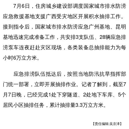
7月6日，住房城乡建设部调度国家城市排水防涝
学术中国
乡村振兴
银龄
溯源中国
应急救援基地支援广西受灾地区开展积水抽排工作。
城市
旅游
能源
会展
接到指令后，国家城市排水防涝应急广州基地、昆明
彩票
娱乐
时尚
悦读
基地迅速完成准备工作，共安排3支队伍、28辆应急排
涝泵车连夜赶赴灾区现场，各类装备总抽排能力为每
公益
一带一路
亚太网
上市公司
小时6万立方米。
文化产业
应急排涝队伍抵达后，按照当地防汛抗旱指挥部
地方频道
门统一部署，立即开展抽排作业。记者了解到，截至7
月7日晚，已经完成1处下穿隧道、2处地下车库、5个
北京
天津
河北
山西
居民小区抽排任务，累计抽排量3.3万立方米。
辽宁
吉林
上海
江苏
浙江
安徽
福建
江西
【责任编辑:吴京泽】