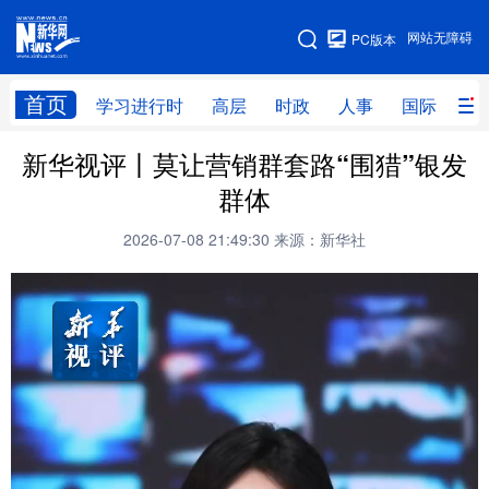
手机版
网站无障碍
PC版本
网站地图
首页
学习进行时
高层
时政
人事
国际
财
新华视评丨莫让营销群套路“围猎”银发
学习进行时
高层
时政
人事
群体
国际
财经
网评
港澳
2026-07-08 21:49:30
来源：新华社
台湾
思客智库
全球连线
教育
科技
科创
量子
体育
文化
书画
健康
军事
访谈
视频
图片
政务
法律
中央文件
金融
汽车
食品
人居
信息化
数字经济