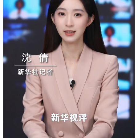
学术中国
乡村振兴
银龄
溯源中国
城市
旅游
能源
会展
彩票
娱乐
时尚
悦读
公益
一带一路
亚太网
上市公司
文化产业
地方频道
北京
天津
河北
山西
辽宁
吉林
上海
江苏
浙江
安徽
福建
江西