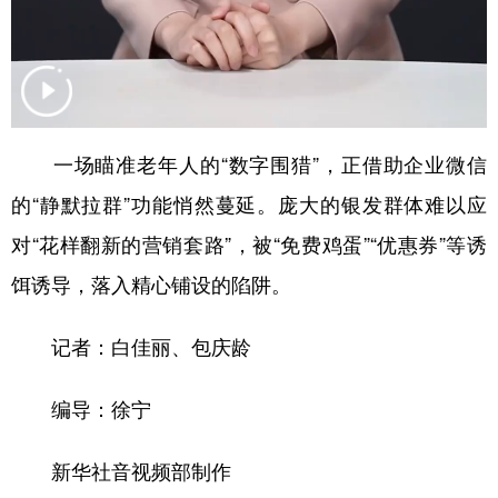
山东
河南
湖北
湖南
广东
广西
海南
重庆
四川
贵州
云南
西藏
陕西
甘肃
青海
宁夏
一场瞄准老年人的“数字围猎”，正借助企业微信
新疆
内蒙古
黑龙江
的“静默拉群”功能悄然蔓延。庞大的银发群体难以应
对“花样翻新的营销套路”，被“免费鸡蛋”“优惠券”等诱
多语种频道
饵诱导，落入精心铺设的陷阱。
English
Español
Français
عربى
记者：白佳丽、包庆龄
Русский язык
日本語
한국어
编导：徐宁
Deutsch
Português
新华社音视频部制作