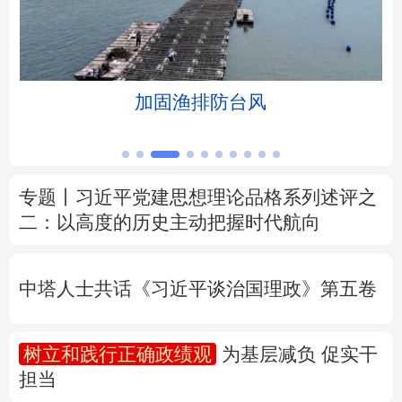
北京
天津
河北
山西
辽宁
吉林
上海
江苏
台风
多彩活动迎接全民健
浙江
安徽
福建
江西
山东
河南
湖北
湖南
专题丨
习近平党建思想理论品格系列述评之
二：以高度的历史主动把握时代航向
广东
广西
海南
重庆
四川
贵州
云南
西藏
中塔人士共话《习近平谈治国理政》第五卷
陕西
甘肃
青海
宁夏
树立和践行正确政绩观
为基层减负 促实干
新疆
内蒙古
黑龙江
担当