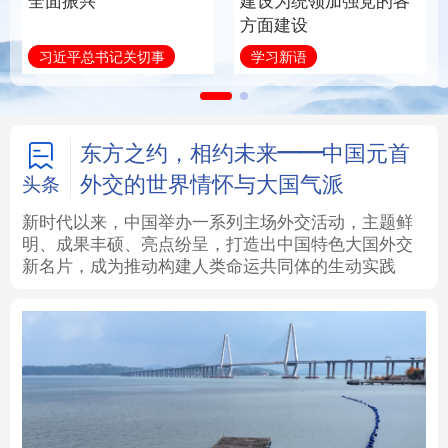
领加强党的各
统和现代有机融合在一
起”
法律
中央文件
金融
汽车
微视频
近镜头
食品
人居
信息化
数字经济
学术中国
乡村振兴
银龄
溯源中国
东方之约，相约未来——中国元首
外交的世界情怀与大国气派
头条
城市
旅游
能源
会展
新时代以来，中国举办一系列主场外交活动，主题鲜
明、成果丰硕、亮点纷呈，打造出中国特色大国外交
彩票
娱乐
时尚
悦读
新名片，成为推动构建人类命运共同体的生动实践
公益
一带一路
亚太网
上市公司
文化产业
地方频道