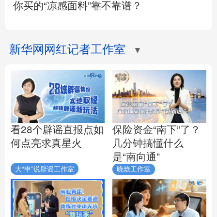
你买的“凉感面料”靠不靠谱？
新华网网红记者工作室
▼
看28个辟谣直报点如
保险资金“南下”了？
何点亮求真星火
几分钟搞懂什么
是“南向通”
大“申”说辟谣工作室
晓焓工作室