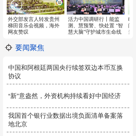
外交部发言人转发贵州
活力中国调研行丨
能监
8
梯田音乐会
视频
，海外
测、慧预警、快处置 “智
间
网友赞叹
慧大脑”守护城市生命线
当
要闻聚焦
中国和阿根廷两国央行续签双边本币互换
协议
“新”意盎然，外资机构持续看好中国经济
我国首个银行业数据出境负面清单备案落
地北京