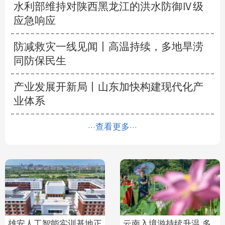
水利部维持对陕西黑龙江的洪水防御Ⅳ级
应急响应
防减救灾一线见闻丨高温持续，多地旱涝
同防保民生
产业发展开新局丨
山东加快构建现代化产
业体系
···查看更多···
境游持续升温 多
“红军长征小道”上有位能
北京