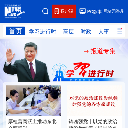
客户端
网站无障碍
PC版本
首页
网站地图
学习进行时
高层
时政
人事
国际
报道专集
学习进行时
高层
时政
人事
国际
财经
网评
港澳
台湾
思客智库
全球连线
教育
科技
科创
量子
体育
文化
书画
健康
军事
奋进开新局 
丨以党的政治
“作为千年古都，要把传
访谈
视频
图片
政务