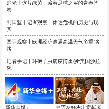
追光丨
这片绿茵，藏着足球之乡的青春答
卷
列国鉴丨记者观察：休达危机的历史与现
实
国际观察丨
欧洲经济遭遇高温天气多重“炙
烤”
记者手记丨环孢子虫病疫情重创“美国沙拉
碗”
中阿友好杰出贡献者
新华全媒+