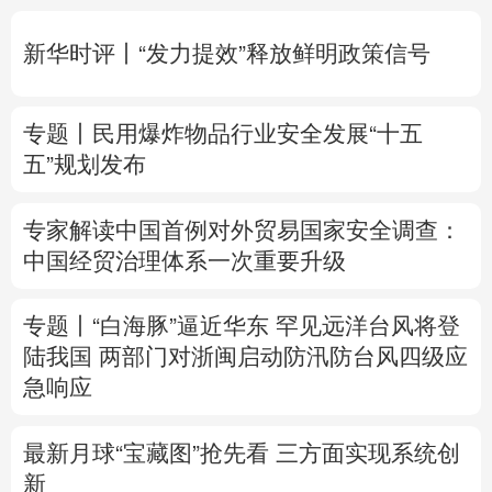
多语种频道
新华时评丨“发力提效”释放鲜明政策信号
English
Español
Français
عربى
专题丨
民用爆炸物品行业安全发展“十五
Русский язык
日本語
한국어
五”规划发布
Deutsch
Português
专家解读中国首例对外贸易国家安全调查：
中国经贸治理体系一次重要升级
专题丨
“白海豚”逼近华东 罕见远洋台风将登
陆我国
两部门对浙闽启动防汛防台风四级应
急响应
最新月球“宝藏图”抢先看
三方面实现系统创
新