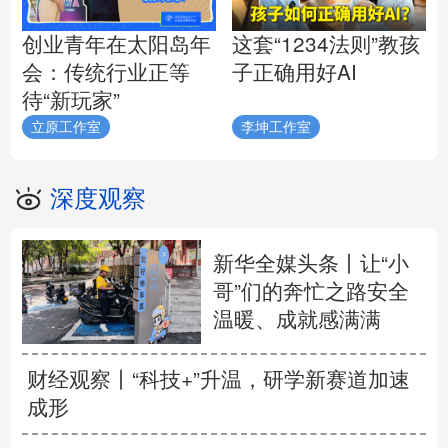
创业青年在太阳岛年
这套“1234法则”教孩
会：传统行业正等
子正确用好AI
待“新玩家”
立原工作室
李坤工作室
深度观察
新华全媒头条丨
让“小
哥”们的奔忙之路安全
温暖、成就感满满
财经观察丨
“科技+”升温，研学新赛道加速
成形