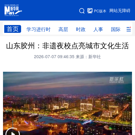
手机版
网站无障碍
PC版本
网站地图
首页
学习进行时
高层
时政
人事
国际
财
山东胶州：非遗夜校点亮城市文化生活
学习进行时
高层
时政
人事
2026-07-07 09:46:35
来源：新华社
国际
财经
网评
港澳
台湾
思客智库
全球连线
教育
科技
科创
量子
体育
文化
书画
健康
军事
访谈
视频
图片
政务
法律
中央文件
金融
汽车
食品
人居
信息化
数字经济