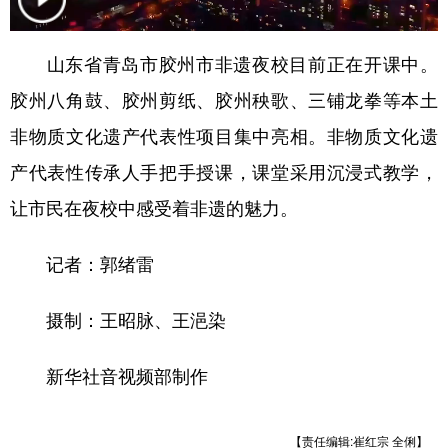
学术中国
乡村振兴
银龄
溯源中国
山东省青岛市胶州市非遗夜校目前正在开课中。
城市
旅游
能源
会展
胶州八角鼓、胶州剪纸、胶州秧歌、三铺龙拳等本土
彩票
娱乐
时尚
悦读
非物质文化遗产代表性项目集中亮相。非物质文化遗
公益
一带一路
亚太网
上市公司
产代表性传承人手把手授课，课堂采用沉浸式教学，
让市民在夜校中感受着非遗的魅力。
文化产业
记者：郭绪雷
地方频道
摄制：王昭脉、王浥染
北京
天津
河北
山西
辽宁
吉林
上海
江苏
新华社音视频部制作
浙江
安徽
福建
江西
【责任编辑:崔红宗 全俐】