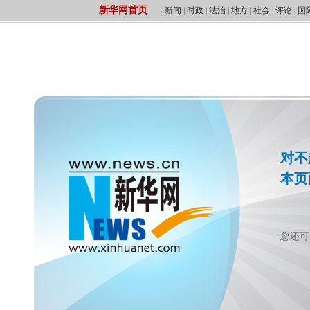
新华网首页
新闻
|
时政
|
法治
|
地方
|
社会
|
评论
|
国
尚
对不
本页
您还可