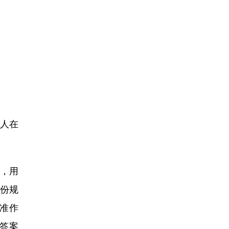
多人在
。
，用
份规
准作
答案