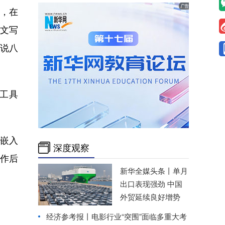
，在
公文写
胡说八
工具
能嵌入
深度观察
合作后
新华全媒头条丨
单月
出口表现强劲 中国
外贸延续良好增势
经济参考报丨
电影行业“突围”面临多重大考