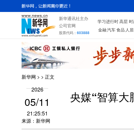
新华通讯社主办
学习进行时
高层
时
公司官网
金融
汽车
食品
人居
股票代码：
603888
新华网
>
> 正文
2026
央媒“智算大
05/11
21:25:51
来源：新华网