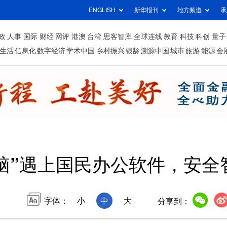
ENGLISH
新华报刊
地方频道
承
政
人事
国际
财经
网评
港澳
台湾
思客智库
全球连线
教育
科技
科创
量子
生活
信息化
数字经济
学术中国
乡村振兴
银龄
溯源中国
城市
旅游
能源
会
脑”遇上国民办公软件，安全
字体：
小
中
大
分享到：