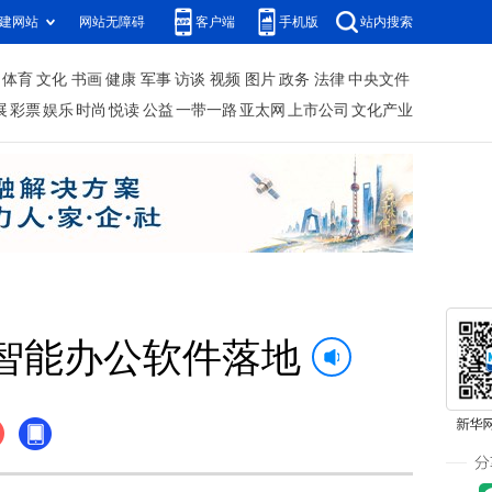
建网站
网站无障碍
客户端
手机版
站内搜索
体育
文化
书画
健康
军事
访谈
视频
图片
政务
法律
中央文件
展
彩票
娱乐
时尚
悦读
公益
一带一路
亚太网
上市公司
文化产业
智能办公软件落地