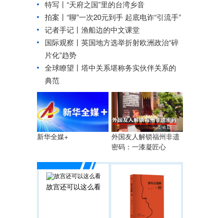
特写丨“天府之国”里的台湾乡音
拍案丨“聊”一次20元到手 起底电诈“引流手”
记者手记丨渔船边的中文课堂
国际观察丨
英国地方选举折射欧洲政治“碎
片化”趋势
全球瞭望丨塔中关系堪称务实伙伴关系的
典范
外国友人解锁福州非遗
新华全媒+
密码：一漆凝匠心
故宫还可以这么看