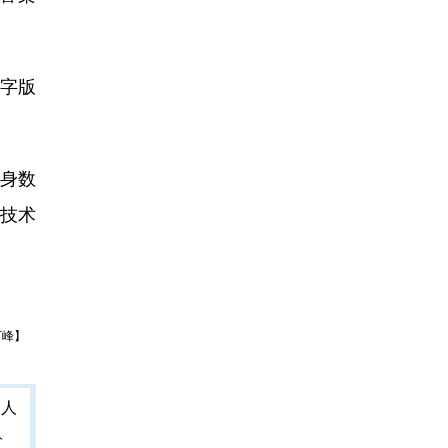
字版
投身数
与技术
丁峰】
人