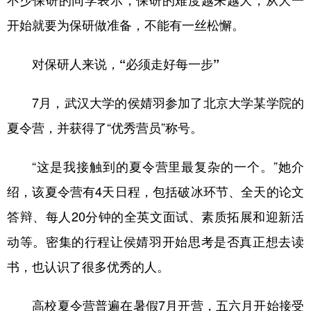
不少保研的同学表示，保研的难度越来越大，从大一
山东
河南
湖北
湖南
开始就要为保研做准备，不能有一丝松懈。
广东
广西
海南
重庆
四川
贵州
云南
西藏
对保研人来说，“必须走好每一步”
陕西
甘肃
青海
宁夏
7月，武汉大学的侯婧羽参加了北京大学某学院的
新疆
内蒙古
黑龙江
夏令营，并获得了“优秀营员”称号。
“这是我接触到的夏令营里最复杂的一个。”她介
多语种频道
绍，该夏令营有4天日程，包括破冰环节、全天的论文
English
Español
Français
عربى
答辩、每人20分钟的全英文面试、素质拓展和迎新活
Русский язык
日本語
한국어
动等。密集的行程让侯婧羽开始思考是否真正想去读
Deutsch
Português
书，也认识了很多优秀的人。
高校夏令营普遍在暑假7月开营，五六月开始接受