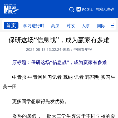
手机版
网站无障碍
PC版本
网站地图
首页
学习进行时
高层
时政
人事
国际
财
保研这场“信息战”，成为赢家有多难
学习进行时
高层
时政
人事
2024-08-13 13:32:24
来源：中国青年报
国际
财经
网评
港澳
原标题：保研这场“信息战”，成为赢家有多难
台湾
思客智库
全球连线
教育
科技
科创
量子
体育
中青报·中青网见习记者 戴纳 记者 郭韶明 实习生
文化
书画
健康
军事
吴一田
访谈
视频
图片
政务
更多同学想获得先发优势。
法律
中央文件
金融
汽车
炎热的暑假，一批大三学生奔波于不同学校的夏
食品
人居
信息化
数字经济