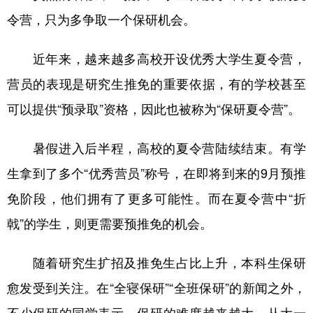
令营，只为多争取一个保研机会。
学术中国
乡村振兴
银龄
溯源中国
城市
旅游
能源
会展
近年来，越来越多高校开设优秀大学生夏令营，
营员的表现是研究生推免的重要依据，有的学校甚至
彩票
娱乐
时尚
悦读
可以提供“预录取”资格，因此也被称为“保研夏令营”。
公益
一带一路
亚太网
上市公司
文化产业
暑假进入后半程，高校的夏令营陆续结束。有学
生拿到了多个“优秀营员”称号，在即将到来的9月预推
地方频道
免阶段，他们拥有了更多可能性。而在夏令营中“折
戟”的学生，则更需要预推免的机会。
北京
天津
河北
山西
辽宁
吉林
上海
江苏
随着研究生扩招及推免生占比上升，本科生保研
愈发受到关注。在“全寝保研”“全班保研”的新闻之外，
浙江
安徽
福建
江西