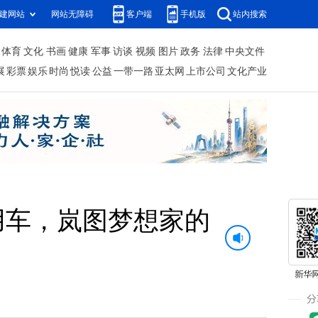
建网站
网站无障碍
客户端
手机版
站内搜索
体育
文化
书画
健康
军事
访谈
视频
图片
政务
法律
中央文件
展
彩票
娱乐
时尚
悦读
公益
一带一路
亚太网
上市公司
文化产业
用车，岚图梦想家的