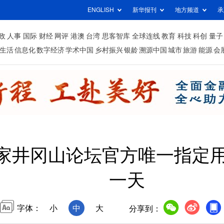
ENGLISH
新华报刊
地方频道
承
政
人事
国际
财经
网评
港澳
台湾
思客智库
全球连线
教育
科技
科创
量子
生活
信息化
数字经济
学术中国
乡村振兴
银龄
溯源中国
城市
旅游
能源
会
企业家井冈山论坛官方唯一指定
一天
字体：
小
中
大
分享到：