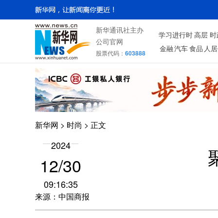
新华通讯社主办
学习进行时
高层
时
公司官网
金融
汽车
食品
人居
股票代码：
603888
新华网
>
时尚
> 正文
2024
12/30
09:16:35
来源：中国商报