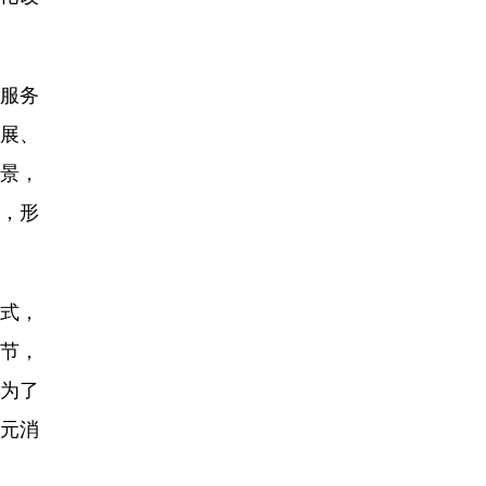
”服务
展、
场景，
，形
式，
节，
为了
多元消