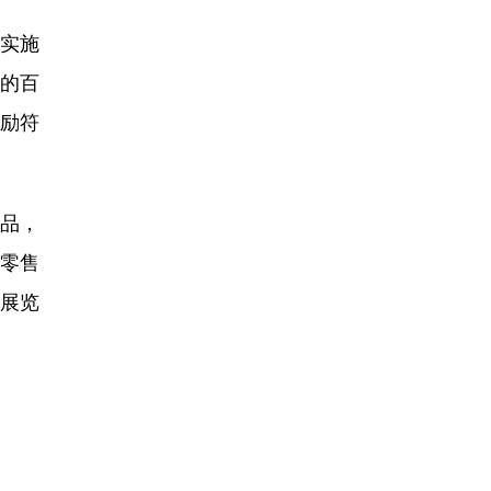
实施
的百
鼓励符
品，
零售
展览