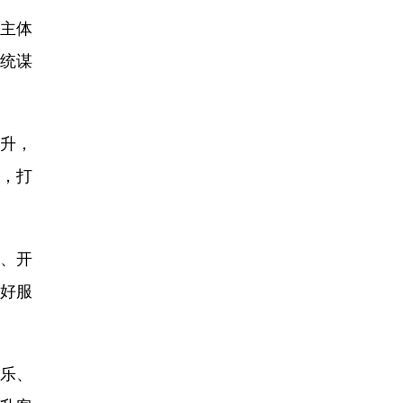
营主体
系统谋
升，
求，打
牌、开
良好服
乐、