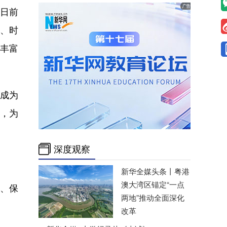
门日前
、时
宜丰富
成为
，为
深度观察
新华全媒头条丨
粤港
澳大湾区锚定“一点
、保
两地”推动全面深化
改革