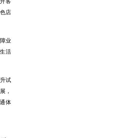
提升客
特色店
障业
生活
提升试
展，
通体