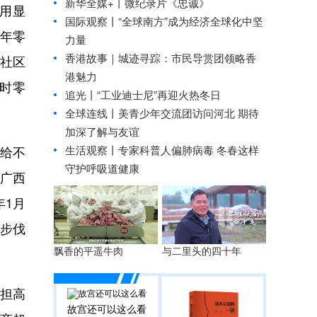
新华全媒+丨
微纪录片《忠诚》
作用显
国际观察丨
“全球南方”成为经济全球化中坚
3年零
力量
香港故事｜
城迹寻踪：市民导赏团领略香
、社区
港魅力
时零
追光丨“工业迪士尼”再迎火热冬日
全球连线丨
美青少年交流团访问河北 期待
加深了解与友谊
生活观察丨专家科普人偏肺病毒 冬春这样
给不
守护呼吸道健康
于广西
年1月
的步伐
与二里头的四十年
飘香的平遥牛肉
担高
故宫还可以这么看