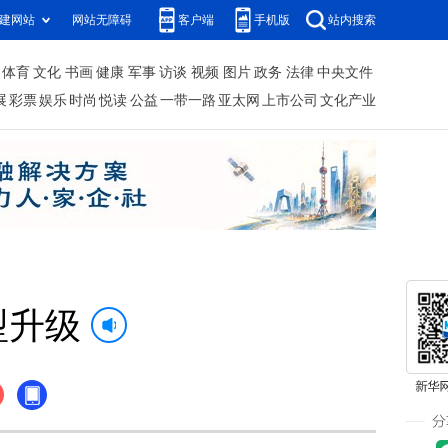
建网站
网站无障碍
客户端
手机版
站内搜索
体育
文化
书画
健康
军事
访谈
视频
图片
政务
法律
中央文件
展
彩票
娱乐
时尚
悦读
公益
一带一路
亚太网
上市公司
文化产业
型升级