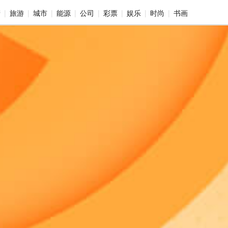
产
旅游
城市
能源
公司
彩票
娱乐
时尚
书画