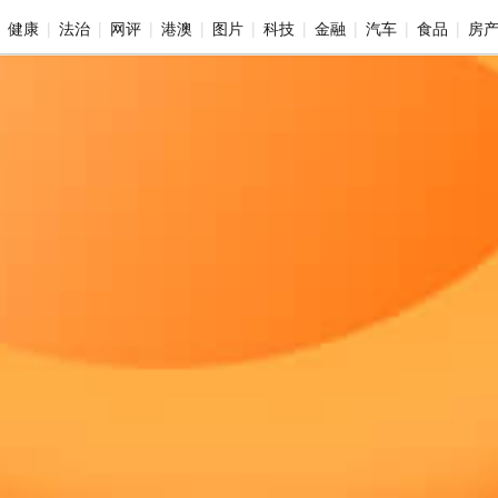
健康
法治
网评
港澳
图片
科技
金融
汽车
食品
房